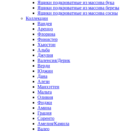
Ящики подкроватные из массива бука
Ящики подкроватные из массива березы
Ящики подкроватные из массива сосны
Коллекции
Вандея
Ареццо
Флорина
Финистер
Хьюстон
Альба
Джулия
Валенсия/Дерик
Верди
Юджин
Дана
Алези
Манхэттен
Мальта
Оливия
Фиджи
Амина
Грация
Соренто
Амелия/Камила
Валео