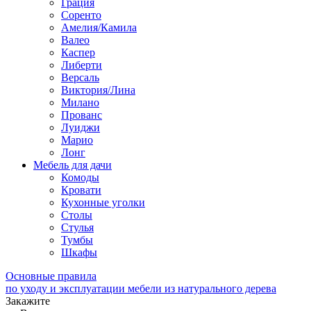
Грация
Соренто
Амелия/Камила
Валео
Каспер
Либерти
Версаль
Виктория/Лина
Милано
Прованс
Луиджи
Марио
Лонг
Мебель для дачи
Комоды
Кровати
Кухонные уголки
Столы
Стулья
Тумбы
Шкафы
Основные правила
по уходу и эксплуатации мебели из натурального дерева
Закажите