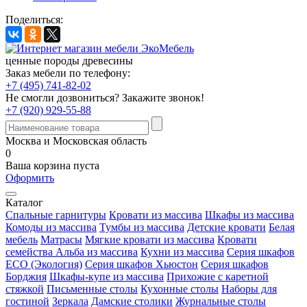
Поделиться:
ценные породы древесины
Заказ мебели по телефону:
+7 (495) 741-82-02
Не смогли дозвониться?
Закажите звонок!
+7 (920) 929-55-88
Москва и Московская область
0
Ваша корзина пуста
Оформить
Каталог
Спальные гарнитуры
Кровати из массива
Шкафы из массива
Комоды из массива
Тумбы из массива
Детские кровати
Белая
мебель
Матрасы
Мягкие кровати из массива
Кровати
семейства Альба из массива
Кухни из массива
Серия шкафов
ECO (Экология)
Серия шкафов Хьюстон
Серия шкафов
Борджия
Шкафы-купе из массива
Прихожие с каретной
стяжкой
Письменные столы
Кухонные столы
Наборы для
гостиной
Зеркала
Дамские столики
Журнальные столы