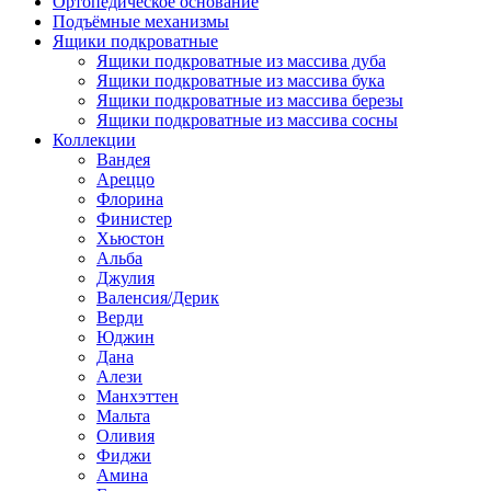
Ортопедическое основание
Подъёмные механизмы
Ящики подкроватные
Ящики подкроватные из массива дуба
Ящики подкроватные из массива бука
Ящики подкроватные из массива березы
Ящики подкроватные из массива сосны
Коллекции
Вандея
Ареццо
Флорина
Финистер
Хьюстон
Альба
Джулия
Валенсия/Дерик
Верди
Юджин
Дана
Алези
Манхэттен
Мальта
Оливия
Фиджи
Амина