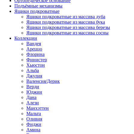
Ортопедическое основание
Подъёмные механизмы
Ящики подкроватные
Ящики подкроватные из массива дуба
Ящики подкроватные из массива бука
Ящики подкроватные из массива березы
Ящики подкроватные из массива сосны
Коллекции
Вандея
Ареццо
Флорина
Финистер
Хьюстон
Альба
Джулия
Валенсия/Дерик
Верди
Юджин
Дана
Алези
Манхэттен
Мальта
Оливия
Фиджи
Амина