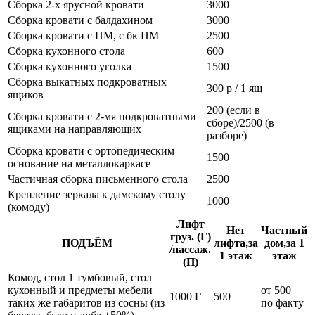
Сборка 2-х ярусной кровати
3000
Сборка кровати с балдахином
3000
Сборка кровати с ПМ, с бк ПМ
2500
Сборка кухонного стола
600
Сборка кухонного уголка
1500
Сборка выкатных подкроватных
300 р / 1 ящ
ящиков
200 (если в
Сборка кровати с 2-мя подкроватными
сборе)/2500 (в
ящиками на направляющих
разборе)
Сборка кровати с ортопедическим
1500
основание на металлокаркасе
Частичная сборка письменного стола
2500
Крепление зеркала к дамскому столу
1000
(комоду)
Лифт
Нет
Частный
груз. (Г)
ПОДЪЁМ
лифта,за
дом,за 1
/пассаж.
1 этаж
этаж
(П)
Комод, стол 1 тумбовый, стол
кухонный и предметы мебели
от 500 +
1000 Г
500
таких же габаритов из сосны (из
по факту