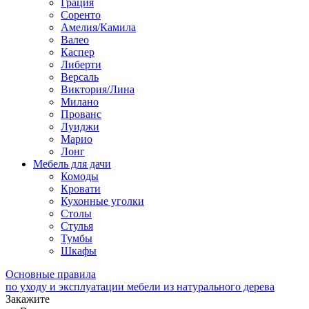
Грация
Соренто
Амелия/Камила
Валео
Каспер
Либерти
Версаль
Виктория/Лина
Милано
Прованс
Луиджи
Марио
Лонг
Мебель для дачи
Комоды
Кровати
Кухонные уголки
Столы
Стулья
Тумбы
Шкафы
Основные правила
по уходу и эксплуатации мебели из натурального дерева
Закажите