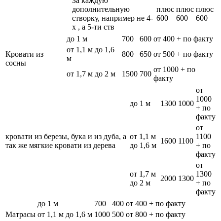
За каждую
дополнительную
плюс
плюс
плюс
створку, например не 4-
600
600
600
х , а 5-ти ств
до 1 м
700
600
от 400 + по факту
от 1,1 м до 1,6
Кровати из
800
650
от 500 + по факту
м
сосны
от 1000 + по
от 1,7 м до 2 м
1500
700
факту
от
1000
до 1 м
1300
1000
+ по
факту
от
кровати из березы, бука и из дуба, а
от 1,1 м
1100
1600
1100
так же мягкие кровати из дерева
до 1,6 м
+ по
факту
от
от 1,7 м
1300
2000
1300
до 2 м
+ по
факту
до 1 м
700
400
от 400 + по факту
Матрасы
от 1,1 м до 1,6 м
1000
500
от 800 + по факту