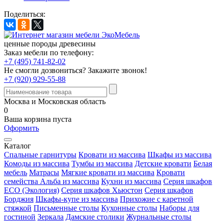
Поделиться:
ценные породы древесины
Заказ мебели по телефону:
+7 (495) 741-82-02
Не смогли дозвониться?
Закажите звонок!
+7 (920) 929-55-88
Москва и Московская область
0
Ваша корзина пуста
Оформить
Каталог
Спальные гарнитуры
Кровати из массива
Шкафы из массива
Комоды из массива
Тумбы из массива
Детские кровати
Белая
мебель
Матрасы
Мягкие кровати из массива
Кровати
семейства Альба из массива
Кухни из массива
Серия шкафов
ECO (Экология)
Серия шкафов Хьюстон
Серия шкафов
Борджия
Шкафы-купе из массива
Прихожие с каретной
стяжкой
Письменные столы
Кухонные столы
Наборы для
гостиной
Зеркала
Дамские столики
Журнальные столы