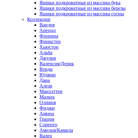
Ящики подкроватные из массива бука
Ящики подкроватные из массива березы
Ящики подкроватные из массива сосны
Коллекции
Вандея
Ареццо
Флорина
Финистер
Хьюстон
Альба
Джулия
Валенсия/Дерик
Верди
Юджин
Дана
Алези
Манхэттен
Мальта
Оливия
Фиджи
Амина
Грация
Соренто
Амелия/Камила
Валео