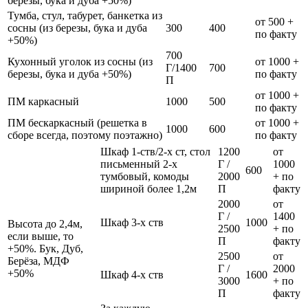
березы, бука и дуба +50%)
Тумба, стул, табурет, банкетка из
от 500 +
сосны (из березы, бука и дуба
300
400
по факту
+50%)
700
Кухонный уголок из сосны (из
от 1000 +
Г/1400
700
березы, бука и дуба +50%)
по факту
П
от 1000 +
ПМ каркасный
1000
500
по факту
ПМ бескаркасный (решетка в
от 1000 +
1000
600
сборе всегда, поэтому поэтажно)
по факту
Шкаф 1-ств/2-х ст, стол
1200
от
письменный 2-х
Г /
1000
600
тумбовый, комоды
2000
+ по
шириной более 1,2м
П
факту
2000
от
Г /
1400
Шкаф 3-х ств
1000
Высота до 2,4м,
2500
+ по
если выше, то
П
факту
+50%. Бук, Дуб,
2500
от
Берёза, МДФ
Г /
2000
+50%
Шкаф 4-х ств
1600
3000
+ по
П
факту