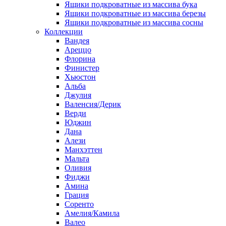
Ящики подкроватные из массива бука
Ящики подкроватные из массива березы
Ящики подкроватные из массива сосны
Коллекции
Вандея
Ареццо
Флорина
Финистер
Хьюстон
Альба
Джулия
Валенсия/Дерик
Верди
Юджин
Дана
Алези
Манхэттен
Мальта
Оливия
Фиджи
Амина
Грация
Соренто
Амелия/Камила
Валео