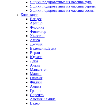
Ящики подкроватные из массива бука
Ящики подкроватные из массива березы
Ящики подкроватные из массива сосны
Коллекции
Вандея
Ареццо
Флорина
Финистер
Хьюстон
Альба
Джулия
Валенсия/Дерик
Верди
Юджин
Дана
Алези
Манхэттен
Мальта
Оливия
Фиджи
Амина
Грация
Соренто
Амелия/Камила
Валео