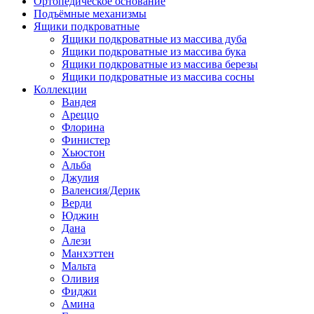
Ортопедическое основание
Подъёмные механизмы
Ящики подкроватные
Ящики подкроватные из массива дуба
Ящики подкроватные из массива бука
Ящики подкроватные из массива березы
Ящики подкроватные из массива сосны
Коллекции
Вандея
Ареццо
Флорина
Финистер
Хьюстон
Альба
Джулия
Валенсия/Дерик
Верди
Юджин
Дана
Алези
Манхэттен
Мальта
Оливия
Фиджи
Амина