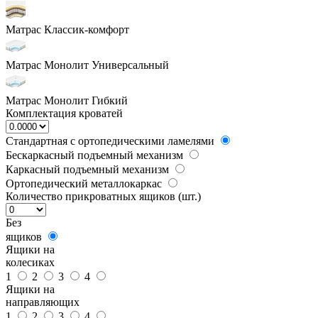
Матрас Классик-комфорт
Матрас Монолит Универсальный
Матрас Монолит Гибкий
Комплектация кроватей
Стандартная с ортопедическими ламелями
Бескаркасный подъемный механизм
Каркасный подъемный механизм
Ортопедический металлокаркас
Количество прикроватных ящиков (шт.)
Без
ящиков
Ящики на
колесиках
1
2
3
4
Ящики на
направляющих
1
2
3
4