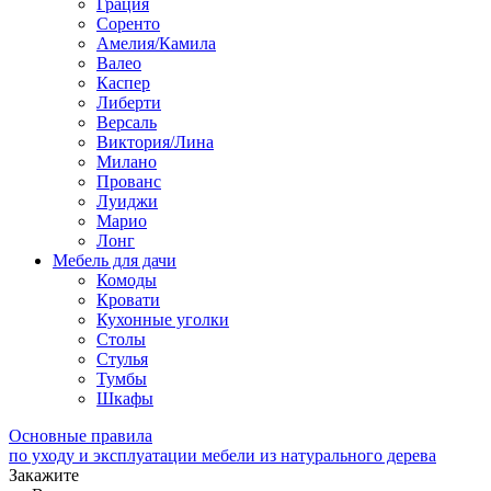
Грация
Соренто
Амелия/Камила
Валео
Каспер
Либерти
Версаль
Виктория/Лина
Милано
Прованс
Луиджи
Марио
Лонг
Мебель для дачи
Комоды
Кровати
Кухонные уголки
Столы
Стулья
Тумбы
Шкафы
Основные правила
по уходу и эксплуатации мебели из натурального дерева
Закажите