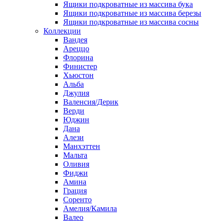
Ящики подкроватные из массива бука
Ящики подкроватные из массива березы
Ящики подкроватные из массива сосны
Коллекции
Вандея
Ареццо
Флорина
Финистер
Хьюстон
Альба
Джулия
Валенсия/Дерик
Верди
Юджин
Дана
Алези
Манхэттен
Мальта
Оливия
Фиджи
Амина
Грация
Соренто
Амелия/Камила
Валео