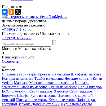
Поделиться:
ценные породы древесины
Заказ мебели по телефону:
+7 (495) 741-82-02
Не смогли дозвониться?
Закажите звонок!
+7 (920) 929-55-88
Москва и Московская область
0
Ваша корзина пуста
Оформить
Каталог
Спальные гарнитуры
Кровати из массива
Шкафы из массива
Комоды из массива
Тумбы из массива
Детские кровати
Белая
мебель
Матрасы
Мягкие кровати из массива
Кровати
семейства Альба из массива
Кухни из массива
Серия шкафов
ECO (Экология)
Серия шкафов Хьюстон
Серия шкафов
Борджия
Шкафы-купе из массива
Прихожие с каретной
стяжкой
Письменные столы
Кухонные столы
Наборы для
гостиной
Зеркала
Дамские столики
Журнальные столы