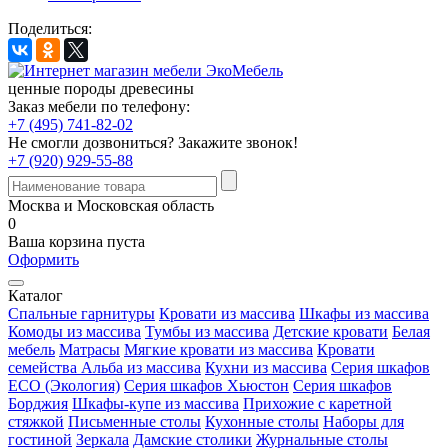
Поделиться:
ценные породы древесины
Заказ мебели по телефону:
+7 (495) 741-82-02
Не смогли дозвониться?
Закажите звонок!
+7 (920) 929-55-88
Москва и Московская область
0
Ваша корзина пуста
Оформить
Каталог
Спальные гарнитуры
Кровати из массива
Шкафы из массива
Комоды из массива
Тумбы из массива
Детские кровати
Белая
мебель
Матрасы
Мягкие кровати из массива
Кровати
семейства Альба из массива
Кухни из массива
Серия шкафов
ECO (Экология)
Серия шкафов Хьюстон
Серия шкафов
Борджия
Шкафы-купе из массива
Прихожие с каретной
стяжкой
Письменные столы
Кухонные столы
Наборы для
гостиной
Зеркала
Дамские столики
Журнальные столы