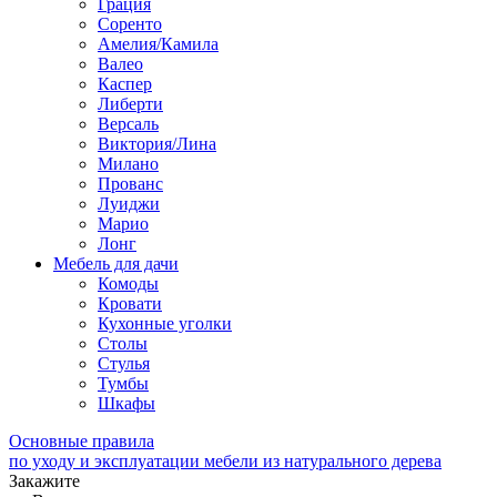
Грация
Соренто
Амелия/Камила
Валео
Каспер
Либерти
Версаль
Виктория/Лина
Милано
Прованс
Луиджи
Марио
Лонг
Мебель для дачи
Комоды
Кровати
Кухонные уголки
Столы
Стулья
Тумбы
Шкафы
Основные правила
по уходу и эксплуатации мебели из натурального дерева
Закажите