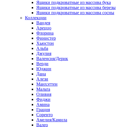
Ящики подкроватные из массива бука
Ящики подкроватные из массива березы
Ящики подкроватные из массива сосны
Коллекции
Вандея
Ареццо
Флорина
Финистер
Хьюстон
Альба
Джулия
Валенсия/Дерик
Верди
Юджин
Дана
Алези
Манхэттен
Мальта
Оливия
Фиджи
Амина
Грация
Соренто
Амелия/Камила
Валео