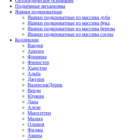
Ортопедическое основание
Подъёмные механизмы
Ящики подкроватные
Ящики подкроватные из массива дуба
Ящики подкроватные из массива бука
Ящики подкроватные из массива березы
Ящики подкроватные из массива сосны
Коллекции
Вандея
Ареццо
Флорина
Финистер
Хьюстон
Альба
Джулия
Валенсия/Дерик
Верди
Юджин
Дана
Алези
Манхэттен
Мальта
Оливия
Фиджи
Амина