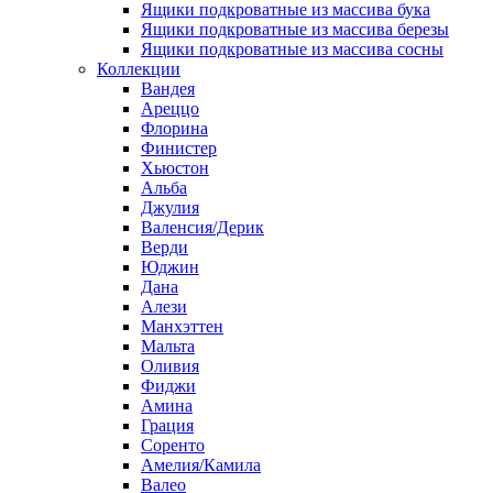
Ящики подкроватные из массива бука
Ящики подкроватные из массива березы
Ящики подкроватные из массива сосны
Коллекции
Вандея
Ареццо
Флорина
Финистер
Хьюстон
Альба
Джулия
Валенсия/Дерик
Верди
Юджин
Дана
Алези
Манхэттен
Мальта
Оливия
Фиджи
Амина
Грация
Соренто
Амелия/Камила
Валео