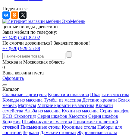
Поделиться:
ценные породы древесины
Заказ мебели по телефону:
+7 (495) 741-82-02
Не смогли дозвониться?
Закажите звонок!
+7 (920) 929-55-88
Москва и Московская область
0
Ваша корзина пуста
Оформить
Каталог
Спальные гарнитуры
Кровати из массива
Шкафы из массива
Комоды из массива
Тумбы из массива
Детские кровати
Белая
мебель
Матрасы
Мягкие кровати из массива
Кровати
семейства Альба из массива
Кухни из массива
Серия шкафов
ECO (Экология)
Серия шкафов Хьюстон
Серия шкафов
Борджия
Шкафы-купе из массива
Прихожие с каретной
стяжкой
Письменные столы
Кухонные столы
Наборы для
гостиной
Зеркала
Дамские столики
Журнальные столы