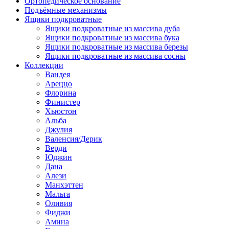
Ортопедическое основание
Подъёмные механизмы
Ящики подкроватные
Ящики подкроватные из массива дуба
Ящики подкроватные из массива бука
Ящики подкроватные из массива березы
Ящики подкроватные из массива сосны
Коллекции
Вандея
Ареццо
Флорина
Финистер
Хьюстон
Альба
Джулия
Валенсия/Дерик
Верди
Юджин
Дана
Алези
Манхэттен
Мальта
Оливия
Фиджи
Амина