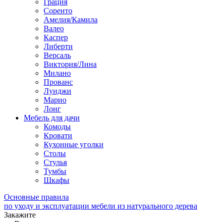
Грация
Соренто
Амелия/Камила
Валео
Каспер
Либерти
Версаль
Виктория/Лина
Милано
Прованс
Луиджи
Марио
Лонг
Мебель для дачи
Комоды
Кровати
Кухонные уголки
Столы
Стулья
Тумбы
Шкафы
Основные правила
по уходу и эксплуатации мебели из натурального дерева
Закажите