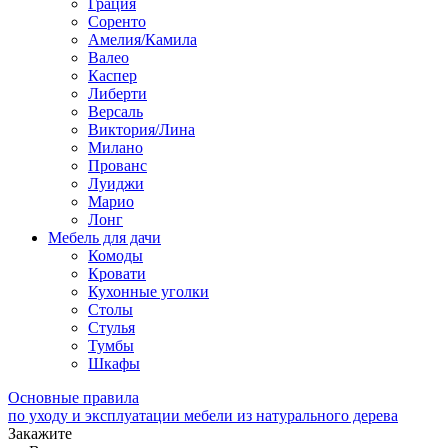
Грация
Соренто
Амелия/Камила
Валео
Каспер
Либерти
Версаль
Виктория/Лина
Милано
Прованс
Луиджи
Марио
Лонг
Мебель для дачи
Комоды
Кровати
Кухонные уголки
Столы
Стулья
Тумбы
Шкафы
Основные правила
по уходу и эксплуатации мебели из натурального дерева
Закажите