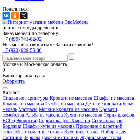
Поделиться:
ценные породы древесины
Заказ мебели по телефону:
+7 (495) 741-82-02
Не смогли дозвониться?
Закажите звонок!
+7 (920) 929-55-88
Москва и Московская область
0
Ваша корзина пуста
Оформить
Каталог
Спальные гарнитуры
Кровати из массива
Шкафы из массива
Комоды из массива
Тумбы из массива
Детские кровати
Белая
мебель
Матрасы
Мягкие кровати из массива
Кровати
семейства Альба из массива
Кухни из массива
Серия шкафов
ECO (Экология)
Серия шкафов Хьюстон
Серия шкафов
Борджия
Шкафы-купе из массива
Прихожие с каретной
стяжкой
Письменные столы
Кухонные столы
Наборы для
гостиной
Зеркала
Дамские столики
Журнальные столы