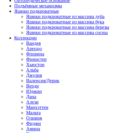
Ортопедическое основание
Подъёмные механизмы
Ящики подкроватные
Ящики подкроватные из массива дуба
Ящики подкроватные из массива бука
Ящики подкроватные из массива березы
Ящики подкроватные из массива сосны
Коллекции
Вандея
Ареццо
Флорина
Финистер
Хьюстон
Альба
Джулия
Валенсия/Дерик
Верди
Юджин
Дана
Алези
Манхэттен
Мальта
Оливия
Фиджи
Амина