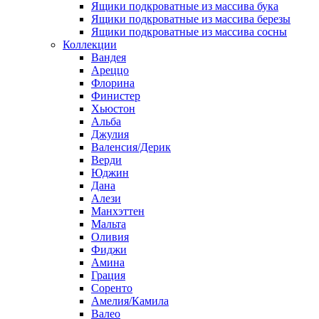
Ящики подкроватные из массива бука
Ящики подкроватные из массива березы
Ящики подкроватные из массива сосны
Коллекции
Вандея
Ареццо
Флорина
Финистер
Хьюстон
Альба
Джулия
Валенсия/Дерик
Верди
Юджин
Дана
Алези
Манхэттен
Мальта
Оливия
Фиджи
Амина
Грация
Соренто
Амелия/Камила
Валео