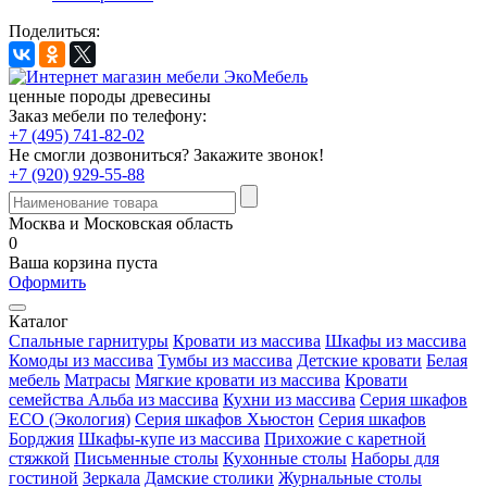
Поделиться:
ценные породы древесины
Заказ мебели по телефону:
+7 (495) 741-82-02
Не смогли дозвониться?
Закажите звонок!
+7 (920) 929-55-88
Москва и Московская область
0
Ваша корзина пуста
Оформить
Каталог
Спальные гарнитуры
Кровати из массива
Шкафы из массива
Комоды из массива
Тумбы из массива
Детские кровати
Белая
мебель
Матрасы
Мягкие кровати из массива
Кровати
семейства Альба из массива
Кухни из массива
Серия шкафов
ECO (Экология)
Серия шкафов Хьюстон
Серия шкафов
Борджия
Шкафы-купе из массива
Прихожие с каретной
стяжкой
Письменные столы
Кухонные столы
Наборы для
гостиной
Зеркала
Дамские столики
Журнальные столы