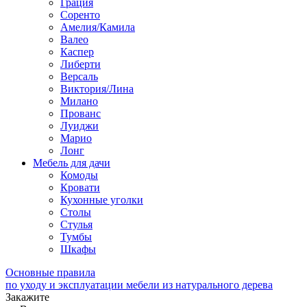
Грация
Соренто
Амелия/Камила
Валео
Каспер
Либерти
Версаль
Виктория/Лина
Милано
Прованс
Луиджи
Марио
Лонг
Мебель для дачи
Комоды
Кровати
Кухонные уголки
Столы
Стулья
Тумбы
Шкафы
Основные правила
по уходу и эксплуатации мебели из натурального дерева
Закажите