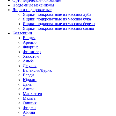
Ортопедическое основание
Подъёмные механизмы
Ящики подкроватные
Ящики подкроватные из массива дуба
Ящики подкроватные из массива бука
Ящики подкроватные из массива березы
Ящики подкроватные из массива сосны
Коллекции
Вандея
Ареццо
Флорина
Финистер
Хьюстон
Альба
Джулия
Валенсия/Дерик
Верди
Юджин
Дана
Алези
Манхэттен
Мальта
Оливия
Фиджи
Амина