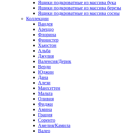
Ящики подкроватные из массива бука
Ящики подкроватные из массива березы
Ящики подкроватные из массива сосны
Коллекции
Вандея
Ареццо
Флорина
Финистер
Хьюстон
Альба
Джулия
Валенсия/Дерик
Верди
Юджин
Дана
Алези
Манхэттен
Мальта
Оливия
Фиджи
Амина
Грация
Соренто
Амелия/Камила
Валео