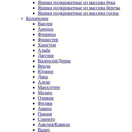
Ящики подкроватные из массива бука
Ящики подкроватные из массива березы
Ящики подкроватные из массива сосны
Коллекции
Вандея
Ареццо
Флорина
Финистер
Хьюстон
Альба
Джулия
Валенсия/Дерик
Верди
Юджин
Дана
Алези
Манхэттен
Мальта
Оливия
Фиджи
Амина
Грация
Соренто
Амелия/Камила
Валео