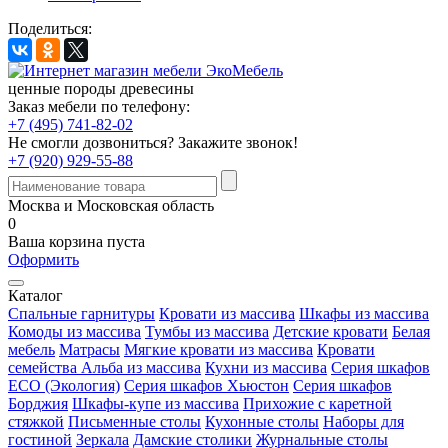
Поделиться:
ценные породы древесины
Заказ мебели по телефону:
+7 (495) 741-82-02
Не смогли дозвониться?
Закажите звонок!
+7 (920) 929-55-88
Москва и Московская область
0
Ваша корзина пуста
Оформить
Каталог
Спальные гарнитуры
Кровати из массива
Шкафы из массива
Комоды из массива
Тумбы из массива
Детские кровати
Белая
мебель
Матрасы
Мягкие кровати из массива
Кровати
семейства Альба из массива
Кухни из массива
Серия шкафов
ECO (Экология)
Серия шкафов Хьюстон
Серия шкафов
Борджия
Шкафы-купе из массива
Прихожие с каретной
стяжкой
Письменные столы
Кухонные столы
Наборы для
гостиной
Зеркала
Дамские столики
Журнальные столы