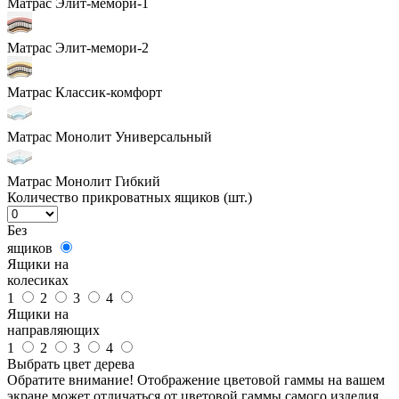
Матрас Элит-мемори-1
Матрас Элит-мемори-2
Матрас Классик-комфорт
Матрас Монолит Универсальный
Матрас Монолит Гибкий
Количество прикроватных ящиков (шт.)
Без
ящиков
Ящики на
колесиках
1
2
3
4
Ящики на
направляющих
1
2
3
4
Выбрать цвет дерева
Обратите внимание! Отображение цветовой гаммы на вашем
экране может отличаться от цветовой гаммы самого изделия