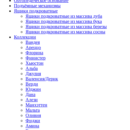
Ортопедическое основание
Подъёмные механизмы
Ящики подкроватные
Ящики подкроватные из массива дуба
Ящики подкроватные из массива бука
Ящики подкроватные из массива березы
Ящики подкроватные из массива сосны
Коллекции
Вандея
Ареццо
Флорина
Финистер
Хьюстон
Альба
Джулия
Валенсия/Дерик
Верди
Юджин
Дана
Алези
Манхэттен
Мальта
Оливия
Фиджи
Амина