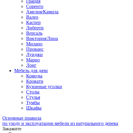
Грация
Соренто
Амелия/Камила
Валео
Каспер
Либерти
Версаль
Виктория/Лина
Милано
Прованс
Луиджи
Марио
Лонг
Мебель для дачи
Комоды
Кровати
Кухонные уголки
Столы
Стулья
Тумбы
Шкафы
Основные правила
по уходу и эксплуатации мебели из натурального дерева
Закажите