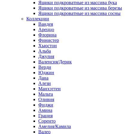
Ящики подкроватные из массива бука
Ящики подкроватные из массива березы
Ящики подкроватные из массива сосны
Коллекции
Вандея
Ареццо
Флорина
Финистер
Хьюстон
Альба
Джулия
Валенсия/Дерик
Верди
Юджин
Дана
Алези
Манхэттен
Мальта
Оливия
Фиджи
Амина
Грация
Соренто
Амелия/Камила
Валео