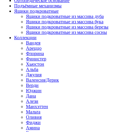
Ортопедическое основание
Подъёмные механизмы
Ящики подкроватные
Ящики подкроватные из массива дуба
Ящики подкроватные из массива бука
Ящики подкроватные из массива березы
Ящики подкроватные из массива сосны
Коллекции
Вандея
Ареццо
Флорина
Финистер
Хьюстон
Альба
Джулия
Валенсия/Дерик
Верди
Юджин
Дана
Алези
Манхэттен
Мальта
Оливия
Фиджи
Амина