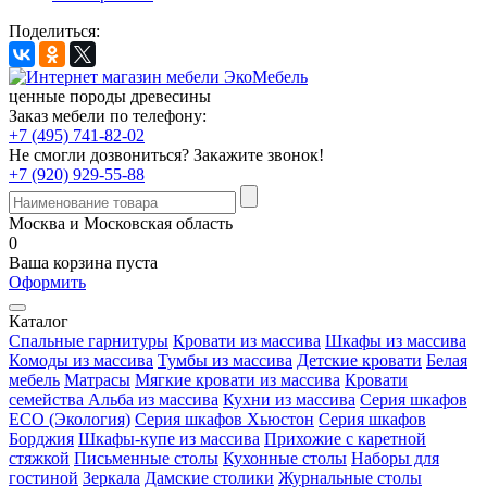
Поделиться:
ценные породы древесины
Заказ мебели по телефону:
+7 (495) 741-82-02
Не смогли дозвониться?
Закажите звонок!
+7 (920) 929-55-88
Москва и Московская область
0
Ваша корзина пуста
Оформить
Каталог
Спальные гарнитуры
Кровати из массива
Шкафы из массива
Комоды из массива
Тумбы из массива
Детские кровати
Белая
мебель
Матрасы
Мягкие кровати из массива
Кровати
семейства Альба из массива
Кухни из массива
Серия шкафов
ECO (Экология)
Серия шкафов Хьюстон
Серия шкафов
Борджия
Шкафы-купе из массива
Прихожие с каретной
стяжкой
Письменные столы
Кухонные столы
Наборы для
гостиной
Зеркала
Дамские столики
Журнальные столы