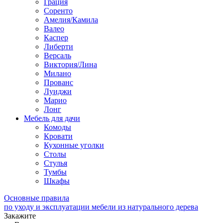
Грация
Соренто
Амелия/Камила
Валео
Каспер
Либерти
Версаль
Виктория/Лина
Милано
Прованс
Луиджи
Марио
Лонг
Мебель для дачи
Комоды
Кровати
Кухонные уголки
Столы
Стулья
Тумбы
Шкафы
Основные правила
по уходу и эксплуатации мебели из натурального дерева
Закажите