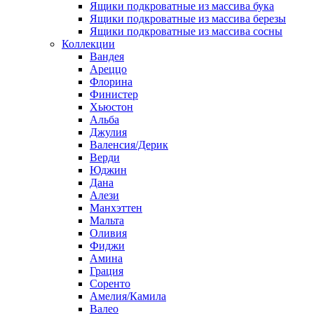
Ящики подкроватные из массива бука
Ящики подкроватные из массива березы
Ящики подкроватные из массива сосны
Коллекции
Вандея
Ареццо
Флорина
Финистер
Хьюстон
Альба
Джулия
Валенсия/Дерик
Верди
Юджин
Дана
Алези
Манхэттен
Мальта
Оливия
Фиджи
Амина
Грация
Соренто
Амелия/Камила
Валео