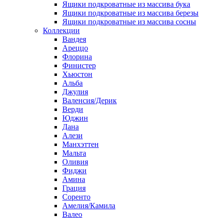
Ящики подкроватные из массива бука
Ящики подкроватные из массива березы
Ящики подкроватные из массива сосны
Коллекции
Вандея
Ареццо
Флорина
Финистер
Хьюстон
Альба
Джулия
Валенсия/Дерик
Верди
Юджин
Дана
Алези
Манхэттен
Мальта
Оливия
Фиджи
Амина
Грация
Соренто
Амелия/Камила
Валео