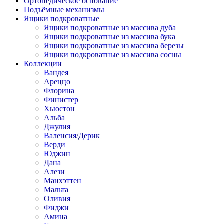
Ортопедическое основание
Подъёмные механизмы
Ящики подкроватные
Ящики подкроватные из массива дуба
Ящики подкроватные из массива бука
Ящики подкроватные из массива березы
Ящики подкроватные из массива сосны
Коллекции
Вандея
Ареццо
Флорина
Финистер
Хьюстон
Альба
Джулия
Валенсия/Дерик
Верди
Юджин
Дана
Алези
Манхэттен
Мальта
Оливия
Фиджи
Амина