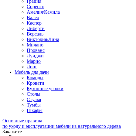
Грация
Соренто
Амелия/Камила
Валео
Каспер
Либерти
Версаль
Виктория/Лина
Милано
Прованс
Луиджи
Марио
Лонг
Мебель для дачи
Комоды
Кровати
Кухонные уголки
Столы
Стулья
Тумбы
Шкафы
Основные правила
по уходу и эксплуатации мебели из натурального дерева
Закажите