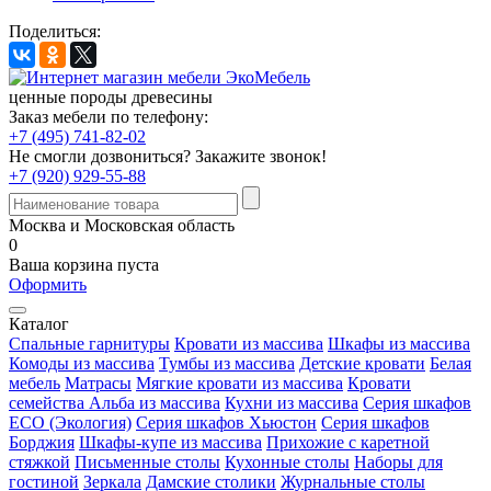
Поделиться:
ценные породы древесины
Заказ мебели по телефону:
+7 (495) 741-82-02
Не смогли дозвониться?
Закажите звонок!
+7 (920) 929-55-88
Москва и Московская область
0
Ваша корзина пуста
Оформить
Каталог
Спальные гарнитуры
Кровати из массива
Шкафы из массива
Комоды из массива
Тумбы из массива
Детские кровати
Белая
мебель
Матрасы
Мягкие кровати из массива
Кровати
семейства Альба из массива
Кухни из массива
Серия шкафов
ECO (Экология)
Серия шкафов Хьюстон
Серия шкафов
Борджия
Шкафы-купе из массива
Прихожие с каретной
стяжкой
Письменные столы
Кухонные столы
Наборы для
гостиной
Зеркала
Дамские столики
Журнальные столы