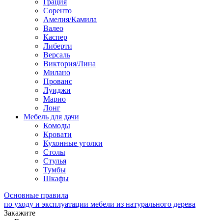
Грация
Соренто
Амелия/Камила
Валео
Каспер
Либерти
Версаль
Виктория/Лина
Милано
Прованс
Луиджи
Марио
Лонг
Мебель для дачи
Комоды
Кровати
Кухонные уголки
Столы
Стулья
Тумбы
Шкафы
Основные правила
по уходу и эксплуатации мебели из натурального дерева
Закажите