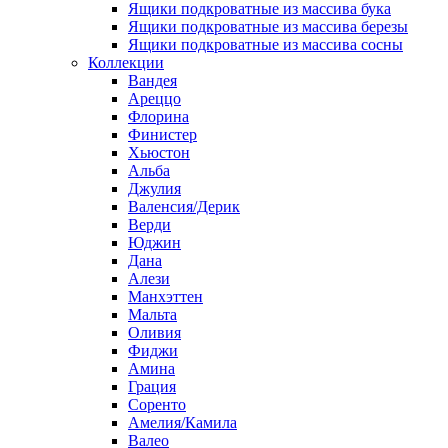
Ящики подкроватные из массива бука
Ящики подкроватные из массива березы
Ящики подкроватные из массива сосны
Коллекции
Вандея
Ареццо
Флорина
Финистер
Хьюстон
Альба
Джулия
Валенсия/Дерик
Верди
Юджин
Дана
Алези
Манхэттен
Мальта
Оливия
Фиджи
Амина
Грация
Соренто
Амелия/Камила
Валео