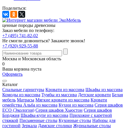
Поделиться:
ценные породы древесины
Заказ мебели по телефону:
+7 (495) 741-82-02
Не смогли дозвониться?
Закажите звонок!
+7 (920) 929-55-88
Москва и Московская область
0
Ваша корзина пуста
Оформить
Каталог
Спальные гарнитуры
Кровати из массива
Шкафы из массива
Комоды из массива
Тумбы из массива
Детские кровати
Белая
мебель
Матрасы
Мягкие кровати из массива
Кровати
семейства Альба из массива
Кухни из массива
Серия шкафов
ECO (Экология)
Серия шкафов Хьюстон
Серия шкафов
Борджия
Шкафы-купе из массива
Прихожие с каретной
стяжкой
Письменные столы
Кухонные столы
Наборы для
гостиной
Зеркала
Дамские столики
Журнальные столы