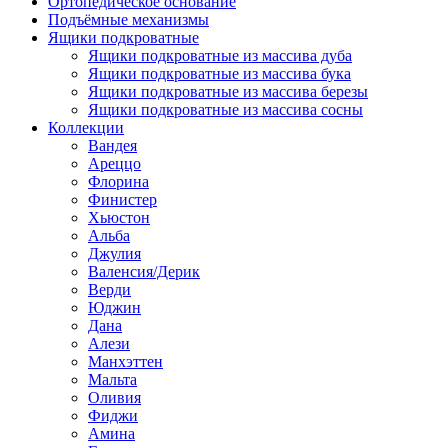
Ортопедическое основание
Подъёмные механизмы
Ящики подкроватные
Ящики подкроватные из массива дуба
Ящики подкроватные из массива бука
Ящики подкроватные из массива березы
Ящики подкроватные из массива сосны
Коллекции
Вандея
Ареццо
Флорина
Финистер
Хьюстон
Альба
Джулия
Валенсия/Дерик
Верди
Юджин
Дана
Алези
Манхэттен
Мальта
Оливия
Фиджи
Амина