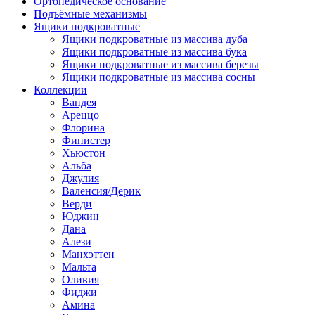
Ортопедическое основание
Подъёмные механизмы
Ящики подкроватные
Ящики подкроватные из массива дуба
Ящики подкроватные из массива бука
Ящики подкроватные из массива березы
Ящики подкроватные из массива сосны
Коллекции
Вандея
Ареццо
Флорина
Финистер
Хьюстон
Альба
Джулия
Валенсия/Дерик
Верди
Юджин
Дана
Алези
Манхэттен
Мальта
Оливия
Фиджи
Амина