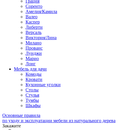
Грация
Соренто
Амелия/Камила
Валео
Каспер
Либерти
Версаль
Виктория/Лина
Милано
Прованс
Луиджи
Марио
Лонг
Мебель для дачи
Комоды
Кровати
Кухонные уголки
Столы
Стулья
Тумбы
Шкафы
Основные правила
по уходу и эксплуатации мебели из натурального дерева
Закажите