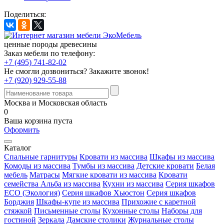
Поделиться:
ценные породы древесины
Заказ мебели по телефону:
+7 (495) 741-82-02
Не смогли дозвониться?
Закажите звонок!
+7 (920) 929-55-88
Москва и Московская область
0
Ваша корзина пуста
Оформить
Каталог
Спальные гарнитуры
Кровати из массива
Шкафы из массива
Комоды из массива
Тумбы из массива
Детские кровати
Белая
мебель
Матрасы
Мягкие кровати из массива
Кровати
семейства Альба из массива
Кухни из массива
Серия шкафов
ECO (Экология)
Серия шкафов Хьюстон
Серия шкафов
Борджия
Шкафы-купе из массива
Прихожие с каретной
стяжкой
Письменные столы
Кухонные столы
Наборы для
гостиной
Зеркала
Дамские столики
Журнальные столы