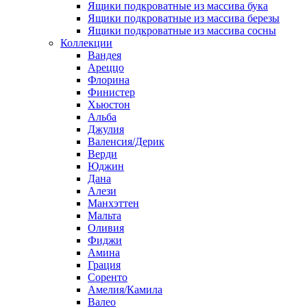
Ящики подкроватные из массива бука
Ящики подкроватные из массива березы
Ящики подкроватные из массива сосны
Коллекции
Вандея
Ареццо
Флорина
Финистер
Хьюстон
Альба
Джулия
Валенсия/Дерик
Верди
Юджин
Дана
Алези
Манхэттен
Мальта
Оливия
Фиджи
Амина
Грация
Соренто
Амелия/Камила
Валео