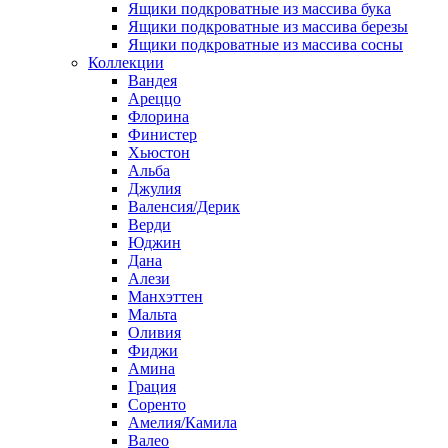
Ящики подкроватные из массива бука
Ящики подкроватные из массива березы
Ящики подкроватные из массива сосны
Коллекции
Вандея
Ареццо
Флорина
Финистер
Хьюстон
Альба
Джулия
Валенсия/Дерик
Верди
Юджин
Дана
Алези
Манхэттен
Мальта
Оливия
Фиджи
Амина
Грация
Соренто
Амелия/Камила
Валео