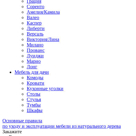
Грация
Соренто
Амелия/Камила
Валео
Каспер
Либерти
Версаль
Виктория/Лина
Милано
Прованс
Луиджи
Марио
Лонг
Мебель для дачи
Комоды
Кровати
Кухонные уголки
Столы
Стулья
Тумбы
Шкафы
Основные правила
по уходу и эксплуатации мебели из натурального дерева
Закажите