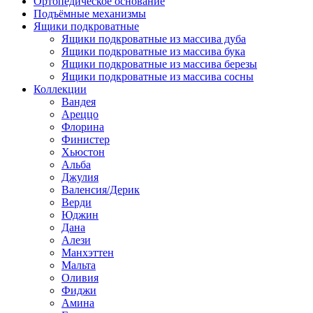
Ортопедическое основание
Подъёмные механизмы
Ящики подкроватные
Ящики подкроватные из массива дуба
Ящики подкроватные из массива бука
Ящики подкроватные из массива березы
Ящики подкроватные из массива сосны
Коллекции
Вандея
Ареццо
Флорина
Финистер
Хьюстон
Альба
Джулия
Валенсия/Дерик
Верди
Юджин
Дана
Алези
Манхэттен
Мальта
Оливия
Фиджи
Амина