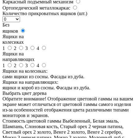
Каркасный подъемный механизм
Ортопедический металлокаркас
Количество прикроватных ящиков (шт.)
Без
ящиков
Ящики на
колесиках
1
2
3
4
Ящики на
направляющих
1
2
3
4
Ящики на колесиках:
сами ящики из сосны. Фасады из дуба.
Ящики на направляющих:
ящики и короб из сосны. Фасады из дуба.
Выбрать цвет дерева
Обратите внимание! Отображение цветовой гаммы на вашем
экране может отличаться от цветовой гаммы самого изделия
из-за особенностей отображения цвета различными типами
мониторов и экранов.
Стоимость цветовой гаммы Выбеленный, Белая эмаль,
Шампань, Слоновая кость, Старый орех 2 черная патина,
Светлый орех 2 золото, Венге 2 золото, Венге 2 серебро,
Мокко 3 черная патина, Мокко 3 золото, Молочный дуб с