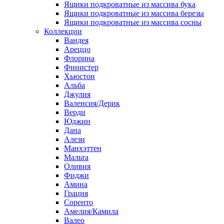
Ящики подкроватные из массива бука
Ящики подкроватные из массива березы
Ящики подкроватные из массива сосны
Коллекции
Вандея
Ареццо
Флорина
Финистер
Хьюстон
Альба
Джулия
Валенсия/Дерик
Верди
Юджин
Дана
Алези
Манхэттен
Мальта
Оливия
Фиджи
Амина
Грация
Соренто
Амелия/Камила
Валео