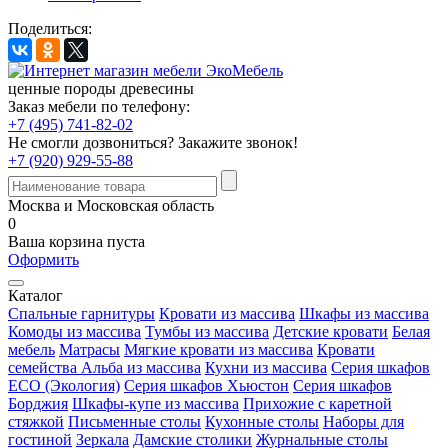
Поделиться:
ценные породы древесины
Заказ мебели по телефону:
+7 (495) 741-82-02
Не смогли дозвониться?
Закажите звонок!
+7 (920) 929-55-88
Москва и Московская область
0
Ваша корзина пуста
Оформить
Каталог
Спальные гарнитуры
Кровати из массива
Шкафы из массива
Комоды из массива
Тумбы из массива
Детские кровати
Белая
мебель
Матрасы
Мягкие кровати из массива
Кровати
семейства Альба из массива
Кухни из массива
Серия шкафов
ECO (Экология)
Серия шкафов Хьюстон
Серия шкафов
Борджия
Шкафы-купе из массива
Прихожие с каретной
стяжкой
Письменные столы
Кухонные столы
Наборы для
гостиной
Зеркала
Дамские столики
Журнальные столы