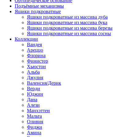
Ортопедическое основание
Подъёмные механизмы
Ящики подкроватные
Ящики подкроватные из массива дуба
Ящики подкроватные из массива бука
Ящики подкроватные из массива березы
Ящики подкроватные из массива сосны
Коллекции
Вандея
Ареццо
Флорина
Финистер
Хьюстон
Альба
Джулия
Валенсия/Дерик
Верди
Юджин
Дана
Алези
Манхэттен
Мальта
Оливия
Фиджи
Амина