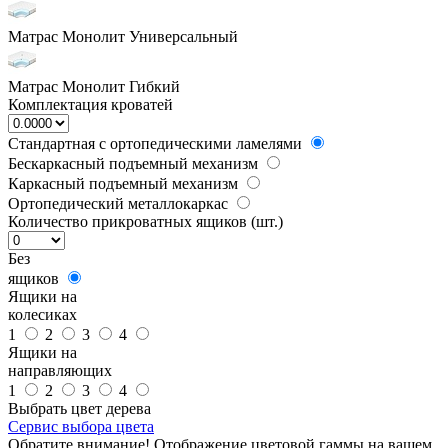
Матрас Монолит Универсальный
Матрас Монолит Гибкий
Комплектация кроватей
Стандартная с ортопедическими ламелями
Бескаркасный подъемный механизм
Каркасный подъемный механизм
Ортопедический металлокаркас
Количество прикроватных ящиков (шт.)
Без
ящиков
Ящики на
колесиках
1
2
3
4
Ящики на
направляющих
1
2
3
4
Выбрать цвет дерева
Сервис выбора цвета
Обратите внимание! Отображение цветовой гаммы на вашем