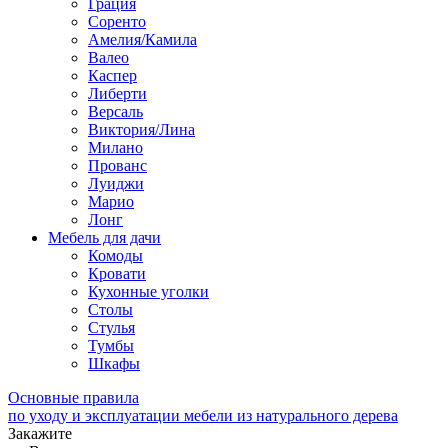
Грация
Соренто
Амелия/Камила
Валео
Каспер
Либерти
Версаль
Виктория/Лина
Милано
Прованс
Луиджи
Марио
Лонг
Мебель для дачи
Комоды
Кровати
Кухонные уголки
Столы
Стулья
Тумбы
Шкафы
Основные правила
по уходу и эксплуатации мебели из натурального дерева
Закажите