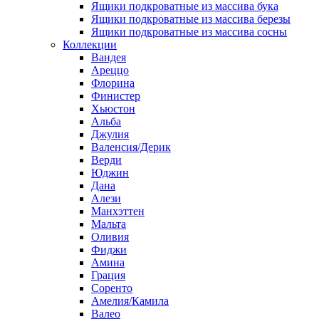
Ящики подкроватные из массива бука
Ящики подкроватные из массива березы
Ящики подкроватные из массива сосны
Коллекции
Вандея
Ареццо
Флорина
Финистер
Хьюстон
Альба
Джулия
Валенсия/Дерик
Верди
Юджин
Дана
Алези
Манхэттен
Мальта
Оливия
Фиджи
Амина
Грация
Соренто
Амелия/Камила
Валео