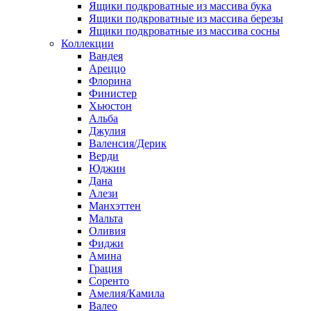
Ящики подкроватные из массива бука
Ящики подкроватные из массива березы
Ящики подкроватные из массива сосны
Коллекции
Вандея
Ареццо
Флорина
Финистер
Хьюстон
Альба
Джулия
Валенсия/Дерик
Верди
Юджин
Дана
Алези
Манхэттен
Мальта
Оливия
Фиджи
Амина
Грация
Соренто
Амелия/Камила
Валео