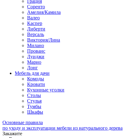
Грация
Соренто
Амелия/Камила
Валео
Каспер
Либерти
Версаль
Виктория/Лина
Милано
Прованс
Луиджи
Марио
Лонг
Мебель для дачи
Комоды
Кровати
Кухонные уголки
Столы
Стулья
Тумбы
Шкафы
Основные правила
по уходу и эксплуатации мебели из натурального дерева
Закажите