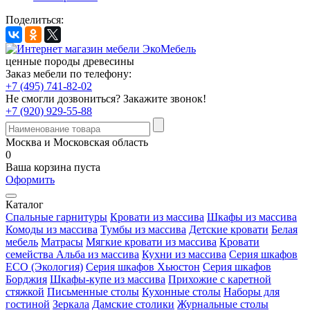
Поделиться:
ценные породы древесины
Заказ мебели по телефону:
+7 (495) 741-82-02
Не смогли дозвониться?
Закажите звонок!
+7 (920) 929-55-88
Москва и Московская область
0
Ваша корзина пуста
Оформить
Каталог
Спальные гарнитуры
Кровати из массива
Шкафы из массива
Комоды из массива
Тумбы из массива
Детские кровати
Белая
мебель
Матрасы
Мягкие кровати из массива
Кровати
семейства Альба из массива
Кухни из массива
Серия шкафов
ECO (Экология)
Серия шкафов Хьюстон
Серия шкафов
Борджия
Шкафы-купе из массива
Прихожие с каретной
стяжкой
Письменные столы
Кухонные столы
Наборы для
гостиной
Зеркала
Дамские столики
Журнальные столы