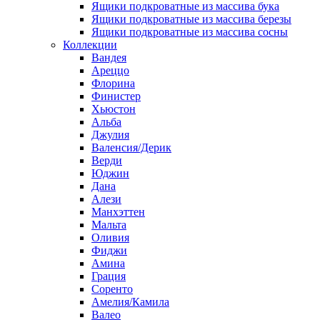
Ящики подкроватные из массива бука
Ящики подкроватные из массива березы
Ящики подкроватные из массива сосны
Коллекции
Вандея
Ареццо
Флорина
Финистер
Хьюстон
Альба
Джулия
Валенсия/Дерик
Верди
Юджин
Дана
Алези
Манхэттен
Мальта
Оливия
Фиджи
Амина
Грация
Соренто
Амелия/Камила
Валео