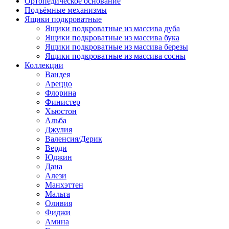
Ортопедическое основание
Подъёмные механизмы
Ящики подкроватные
Ящики подкроватные из массива дуба
Ящики подкроватные из массива бука
Ящики подкроватные из массива березы
Ящики подкроватные из массива сосны
Коллекции
Вандея
Ареццо
Флорина
Финистер
Хьюстон
Альба
Джулия
Валенсия/Дерик
Верди
Юджин
Дана
Алези
Манхэттен
Мальта
Оливия
Фиджи
Амина