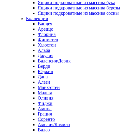
Ящики подкроватные из массива бука
Ящики подкроватные из массива березы
Ящики подкроватные из массива сосны
Коллекции
Вандея
Ареццо
Флорина
Финистер
Хьюстон
Альба
Джулия
Валенсия/Дерик
Верди
Юджин
Дана
Алези
Манхэттен
Мальта
Оливия
Фиджи
Амина
Грация
Соренто
Амелия/Камила
Валео