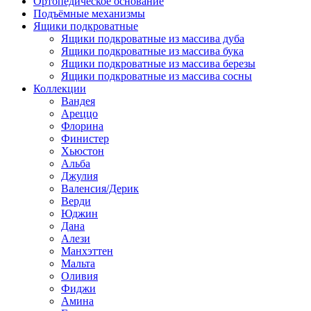
Ортопедическое основание
Подъёмные механизмы
Ящики подкроватные
Ящики подкроватные из массива дуба
Ящики подкроватные из массива бука
Ящики подкроватные из массива березы
Ящики подкроватные из массива сосны
Коллекции
Вандея
Ареццо
Флорина
Финистер
Хьюстон
Альба
Джулия
Валенсия/Дерик
Верди
Юджин
Дана
Алези
Манхэттен
Мальта
Оливия
Фиджи
Амина