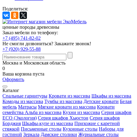
Поделиться:
ценные породы древесины
Заказ мебели по телефону:
+7 (495) 741-82-02
Не смогли дозвониться?
Закажите звонок!
+7 (920) 929-55-88
Москва и Московская область
0
Ваша корзина пуста
Оформить
Каталог
Спальные гарнитуры
Кровати из массива
Шкафы из массива
Комоды из массива
Тумбы из массива
Детские кровати
Белая
мебель
Матрасы
Мягкие кровати из массива
Кровати
семейства Альба из массива
Кухни из массива
Серия шкафов
ECO (Экология)
Серия шкафов Хьюстон
Серия шкафов
Борджия
Шкафы-купе из массива
Прихожие с каретной
стяжкой
Письменные столы
Кухонные столы
Наборы для
гостиной
Зеркала
Дамские столики
Журнальные столы