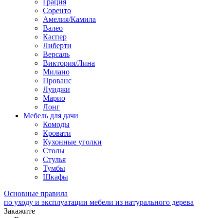
Грация
Соренто
Амелия/Камила
Валео
Каспер
Либерти
Версаль
Виктория/Лина
Милано
Прованс
Луиджи
Марио
Лонг
Мебель для дачи
Комоды
Кровати
Кухонные уголки
Столы
Стулья
Тумбы
Шкафы
Основные правила
по уходу и эксплуатации мебели из натурального дерева
Закажите