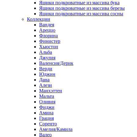
Ящики подкроватные из массива бука
Ящики подкроватные из массива березы
Ящики подкроватные из массива сосны
Коллекции
Вандея
Ареццо
Флорина
Финистер
Хьюстон
Альба
Джулия
Валенсия/Дерик
Верди
Юджин
Дана
Алези
Манхэттен
Мальта
Оливия
Фиджи
Амина
Грация
Соренто
Амелия/Камила
Валео