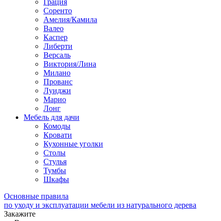
Грация
Соренто
Амелия/Камила
Валео
Каспер
Либерти
Версаль
Виктория/Лина
Милано
Прованс
Луиджи
Марио
Лонг
Мебель для дачи
Комоды
Кровати
Кухонные уголки
Столы
Стулья
Тумбы
Шкафы
Основные правила
по уходу и эксплуатации мебели из натурального дерева
Закажите