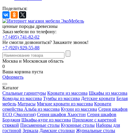
Поделиться:
ценные породы древесины
Заказ мебели по телефону:
+7 (495) 741-82-02
Не смогли дозвониться?
Закажите звонок!
+7 (920) 929-55-88
Москва и Московская область
0
Ваша корзина пуста
Оформить
Каталог
Спальные гарнитуры
Кровати из массива
Шкафы из массива
Комоды из массива
Тумбы из массива
Детские кровати
Белая
мебель
Матрасы
Мягкие кровати из массива
Кровати
семейства Альба из массива
Кухни из массива
Серия шкафов
ECO (Экология)
Серия шкафов Хьюстон
Серия шкафов
Борджия
Шкафы-купе из массива
Прихожие с каретной
стяжкой
Письменные столы
Кухонные столы
Наборы для
гостиной
Зеркала
Дамские столики
Журнальные столы