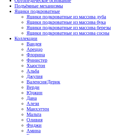
Ортопедическое основание
Подъёмные механизмы
Ящики подкроватные
Ящики подкроватные из массива дуба
Ящики подкроватные из массива бука
Ящики подкроватные из массива березы
Ящики подкроватные из массива сосны
Коллекции
Вандея
Ареццо
Флорина
Финистер
Хьюстон
Альба
Джулия
Валенсия/Дерик
Верди
Юджин
Дана
Алези
Манхэттен
Мальта
Оливия
Фиджи
Амина