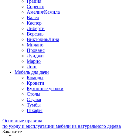
Грация
Соренто
Амелия/Камила
Валео
Каспер
Либерти
Версаль
Виктория/Лина
Милано
Прованс
Луиджи
Марио
Лонг
Мебель для дачи
Комоды
Кровати
Кухонные уголки
Столы
Стулья
Тумбы
Шкафы
Основные правила
по уходу и эксплуатации мебели из натурального дерева
Закажите