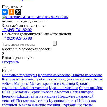
Поделиться:
ценные породы древесины
Заказ мебели по телефону:
+7 (495) 741-82-02
Не смогли дозвониться?
Закажите звонок!
+7 (920) 929-55-88
Москва и Московская область
0
Ваша корзина пуста
Оформить
Каталог
Спальные гарнитуры
Кровати из массива
Шкафы из массива
Комоды из массива
Тумбы из массива
Детские кровати
Белая
мебель
Матрасы
Мягкие кровати из массива
Кровати
семейства Альба из массива
Кухни из массива
Серия шкафов
ECO (Экология)
Серия шкафов Хьюстон
Серия шкафов
Борджия
Шкафы-купе из массива
Прихожие с каретной
стяжкой
Письменные столы
Кухонные столы
Наборы для
гостиной
Зеркала
Дамские столики
Журнальные столы