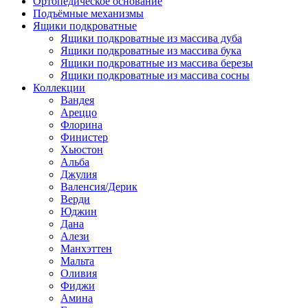
Ортопедическое основание
Подъёмные механизмы
Ящики подкроватные
Ящики подкроватные из массива дуба
Ящики подкроватные из массива бука
Ящики подкроватные из массива березы
Ящики подкроватные из массива сосны
Коллекции
Вандея
Ареццо
Флорина
Финистер
Хьюстон
Альба
Джулия
Валенсия/Дерик
Верди
Юджин
Дана
Алези
Манхэттен
Мальта
Оливия
Фиджи
Амина