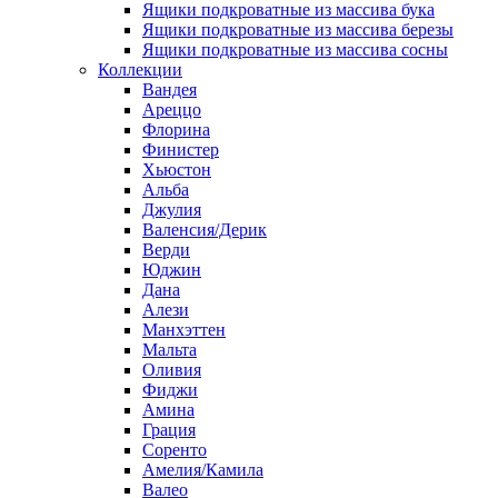
Ящики подкроватные из массива бука
Ящики подкроватные из массива березы
Ящики подкроватные из массива сосны
Коллекции
Вандея
Ареццо
Флорина
Финистер
Хьюстон
Альба
Джулия
Валенсия/Дерик
Верди
Юджин
Дана
Алези
Манхэттен
Мальта
Оливия
Фиджи
Амина
Грация
Соренто
Амелия/Камила
Валео