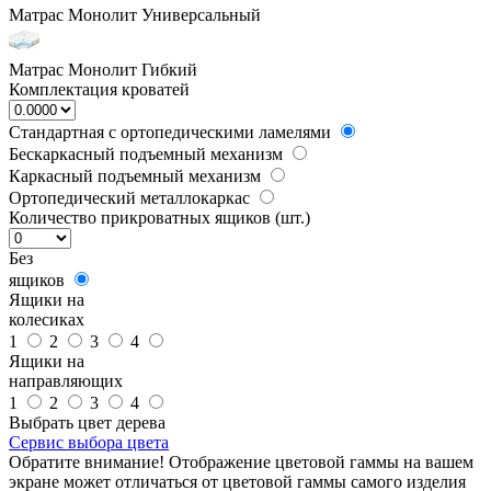
Матрас Монолит Универсальный
Матрас Монолит Гибкий
Комплектация кроватей
Стандартная с ортопедическими ламелями
Бескаркасный подъемный механизм
Каркасный подъемный механизм
Ортопедический металлокаркас
Количество прикроватных ящиков (шт.)
Без
ящиков
Ящики на
колесиках
1
2
3
4
Ящики на
направляющих
1
2
3
4
Выбрать цвет дерева
Сервис выбора цвета
Обратите внимание! Отображение цветовой гаммы на вашем
экране может отличаться от цветовой гаммы самого изделия