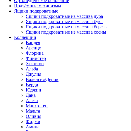
Ортопедическое основание
Подъёмные механизмы
Ящики подкроватные
Ящики подкроватные из массива дуба
Ящики подкроватные из массива бука
Ящики подкроватные из массива березы
Ящики подкроватные из массива сосны
Коллекции
Вандея
Ареццо
Флорина
Финистер
Хьюстон
Альба
Джулия
Валенсия/Дерик
Верди
Юджин
Дана
Алези
Манхэттен
Мальта
Оливия
Фиджи
Амина