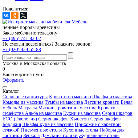
Поделиться:
ценные породы древесины
Заказ мебели по телефону:
+7 (495) 741-82-02
Не смогли дозвониться?
Закажите звонок!
+7 (920) 929-55-88
Москва и Московская область
0
Ваша корзина пуста
Оформить
Каталог
Спальные гарнитуры
Кровати из массива
Шкафы из массива
Комоды из массива
Тумбы из массива
Детские кровати
Белая
мебель
Матрасы
Мягкие кровати из массива
Кровати
семейства Альба из массива
Кухни из массива
Серия шкафов
ECO (Экология)
Серия шкафов Хьюстон
Серия шкафов
Борджия
Шкафы-купе из массива
Прихожие с каретной
стяжкой
Письменные столы
Кухонные столы
Наборы для
гостиной
Зеркала
Дамские столики
Журнальные столы