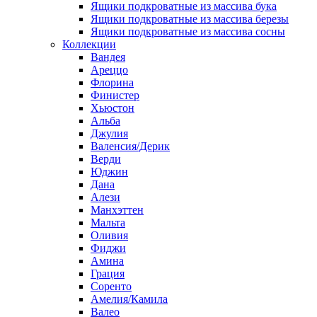
Ящики подкроватные из массива бука
Ящики подкроватные из массива березы
Ящики подкроватные из массива сосны
Коллекции
Вандея
Ареццо
Флорина
Финистер
Хьюстон
Альба
Джулия
Валенсия/Дерик
Верди
Юджин
Дана
Алези
Манхэттен
Мальта
Оливия
Фиджи
Амина
Грация
Соренто
Амелия/Камила
Валео