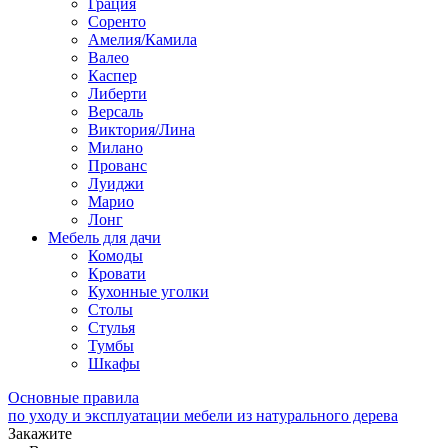
Грация
Соренто
Амелия/Камила
Валео
Каспер
Либерти
Версаль
Виктория/Лина
Милано
Прованс
Луиджи
Марио
Лонг
Мебель для дачи
Комоды
Кровати
Кухонные уголки
Столы
Стулья
Тумбы
Шкафы
Основные правила
по уходу и эксплуатации мебели из натурального дерева
Закажите