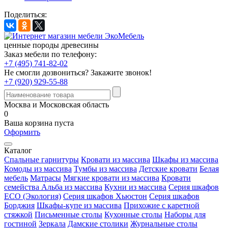
Поделиться:
ценные породы древесины
Заказ мебели по телефону:
+7 (495) 741-82-02
Не смогли дозвониться?
Закажите звонок!
+7 (920) 929-55-88
Москва и Московская область
0
Ваша корзина пуста
Оформить
Каталог
Спальные гарнитуры
Кровати из массива
Шкафы из массива
Комоды из массива
Тумбы из массива
Детские кровати
Белая
мебель
Матрасы
Мягкие кровати из массива
Кровати
семейства Альба из массива
Кухни из массива
Серия шкафов
ECO (Экология)
Серия шкафов Хьюстон
Серия шкафов
Борджия
Шкафы-купе из массива
Прихожие с каретной
стяжкой
Письменные столы
Кухонные столы
Наборы для
гостиной
Зеркала
Дамские столики
Журнальные столы