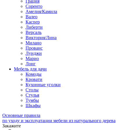
Грация
Соренто
Амелия/Камила
Валео
Каспер
Либерти
Версаль
Виктория/Лина
Милано
Прованс
Луиджи
Марио
Лонг
Мебель для дачи
Комоды
Кровати
Кухонные уголки
Столы
Стулья
Тумбы
Шкафы
Основные правила
по уходу и эксплуатации мебели из натурального дерева
Закажите