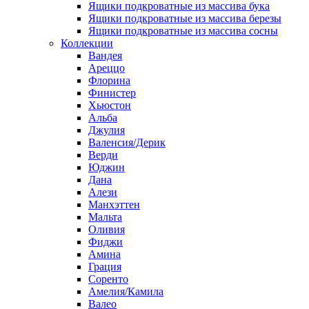
Ящики подкроватные из массива бука
Ящики подкроватные из массива березы
Ящики подкроватные из массива сосны
Коллекции
Вандея
Ареццо
Флорина
Финистер
Хьюстон
Альба
Джулия
Валенсия/Дерик
Верди
Юджин
Дана
Алези
Манхэттен
Мальта
Оливия
Фиджи
Амина
Грация
Соренто
Амелия/Камила
Валео