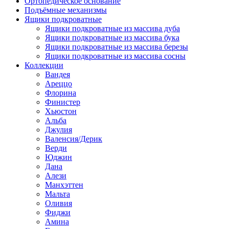
Ортопедическое основание
Подъёмные механизмы
Ящики подкроватные
Ящики подкроватные из массива дуба
Ящики подкроватные из массива бука
Ящики подкроватные из массива березы
Ящики подкроватные из массива сосны
Коллекции
Вандея
Ареццо
Флорина
Финистер
Хьюстон
Альба
Джулия
Валенсия/Дерик
Верди
Юджин
Дана
Алези
Манхэттен
Мальта
Оливия
Фиджи
Амина