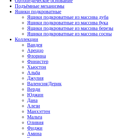
Ортопедическое основание
Подъёмные механизмы
Ящики подкроватные
Ящики подкроватные из массива дуба
Ящики подкроватные из массива бука
Ящики подкроватные из массива березы
Ящики подкроватные из массива сосны
Коллекции
Вандея
Ареццо
Флорина
Финистер
Хьюстон
Альба
Джулия
Валенсия/Дерик
Верди
Юджин
Дана
Алези
Манхэттен
Мальта
Оливия
Фиджи
Амина