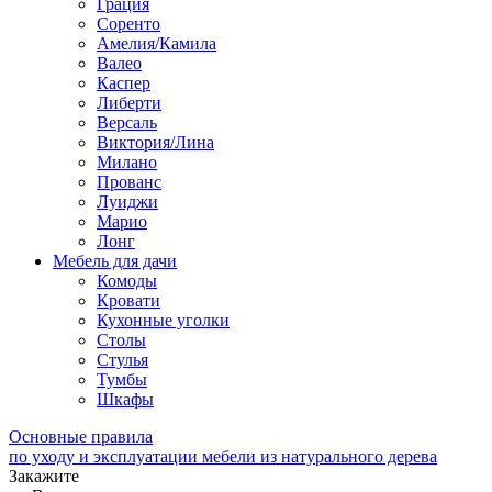
Грация
Соренто
Амелия/Камила
Валео
Каспер
Либерти
Версаль
Виктория/Лина
Милано
Прованс
Луиджи
Марио
Лонг
Мебель для дачи
Комоды
Кровати
Кухонные уголки
Столы
Стулья
Тумбы
Шкафы
Основные правила
по уходу и эксплуатации мебели из натурального дерева
Закажите