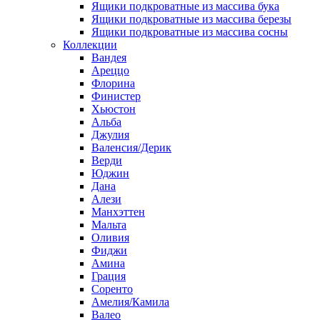
Ящики подкроватные из массива бука
Ящики подкроватные из массива березы
Ящики подкроватные из массива сосны
Коллекции
Вандея
Ареццо
Флорина
Финистер
Хьюстон
Альба
Джулия
Валенсия/Дерик
Верди
Юджин
Дана
Алези
Манхэттен
Мальта
Оливия
Фиджи
Амина
Грация
Соренто
Амелия/Камила
Валео