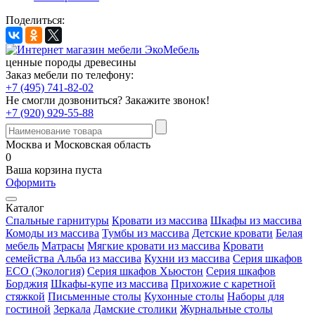
Поделиться:
ценные породы древесины
Заказ мебели по телефону:
+7 (495) 741-82-02
Не смогли дозвониться?
Закажите звонок!
+7 (920) 929-55-88
Москва и Московская область
0
Ваша корзина пуста
Оформить
Каталог
Спальные гарнитуры
Кровати из массива
Шкафы из массива
Комоды из массива
Тумбы из массива
Детские кровати
Белая
мебель
Матрасы
Мягкие кровати из массива
Кровати
семейства Альба из массива
Кухни из массива
Серия шкафов
ECO (Экология)
Серия шкафов Хьюстон
Серия шкафов
Борджия
Шкафы-купе из массива
Прихожие с каретной
стяжкой
Письменные столы
Кухонные столы
Наборы для
гостиной
Зеркала
Дамские столики
Журнальные столы