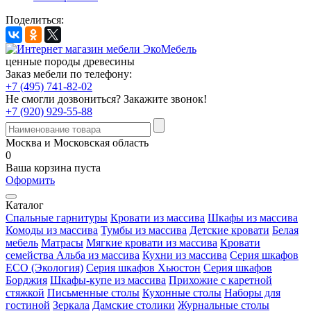
Поделиться:
ценные породы древесины
Заказ мебели по телефону:
+7 (495) 741-82-02
Не смогли дозвониться?
Закажите звонок!
+7 (920) 929-55-88
Москва и Московская область
0
Ваша корзина пуста
Оформить
Каталог
Спальные гарнитуры
Кровати из массива
Шкафы из массива
Комоды из массива
Тумбы из массива
Детские кровати
Белая
мебель
Матрасы
Мягкие кровати из массива
Кровати
семейства Альба из массива
Кухни из массива
Серия шкафов
ECO (Экология)
Серия шкафов Хьюстон
Серия шкафов
Борджия
Шкафы-купе из массива
Прихожие с каретной
стяжкой
Письменные столы
Кухонные столы
Наборы для
гостиной
Зеркала
Дамские столики
Журнальные столы