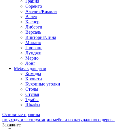
Грация
Соренто
Амелия/Камила
Валео
Каспер
Либерти
Версаль
Виктория/Лина
Милано
Прованс
Луиджи
Марио
Лонг
Мебель для дачи
Комоды
Кровати
Кухонные уголки
Столы
Стулья
Тумбы
Шкафы
Основные правила
по уходу и эксплуатации мебели из натурального дерева
Закажите