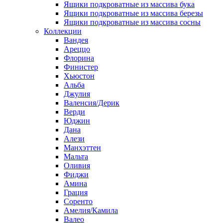
Ящики подкроватные из массива бука
Ящики подкроватные из массива березы
Ящики подкроватные из массива сосны
Коллекции
Вандея
Ареццо
Флорина
Финистер
Хьюстон
Альба
Джулия
Валенсия/Дерик
Верди
Юджин
Дана
Алези
Манхэттен
Мальта
Оливия
Фиджи
Амина
Грация
Соренто
Амелия/Камила
Валео