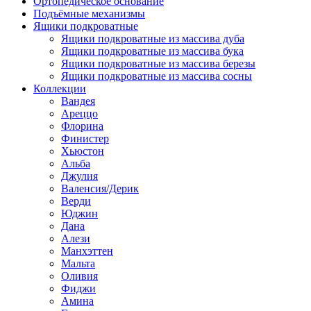
Ортопедическое основание
Подъёмные механизмы
Ящики подкроватные
Ящики подкроватные из массива дуба
Ящики подкроватные из массива бука
Ящики подкроватные из массива березы
Ящики подкроватные из массива сосны
Коллекции
Вандея
Ареццо
Флорина
Финистер
Хьюстон
Альба
Джулия
Валенсия/Дерик
Верди
Юджин
Дана
Алези
Манхэттен
Мальта
Оливия
Фиджи
Амина