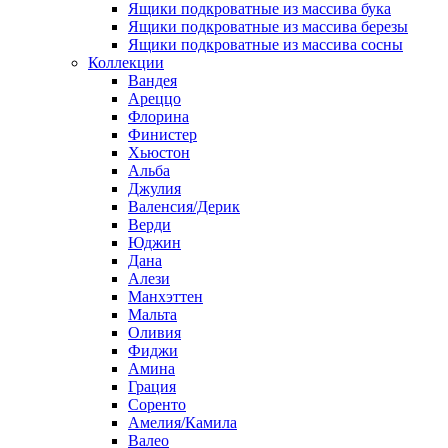
Ящики подкроватные из массива бука
Ящики подкроватные из массива березы
Ящики подкроватные из массива сосны
Коллекции
Вандея
Ареццо
Флорина
Финистер
Хьюстон
Альба
Джулия
Валенсия/Дерик
Верди
Юджин
Дана
Алези
Манхэттен
Мальта
Оливия
Фиджи
Амина
Грация
Соренто
Амелия/Камила
Валео