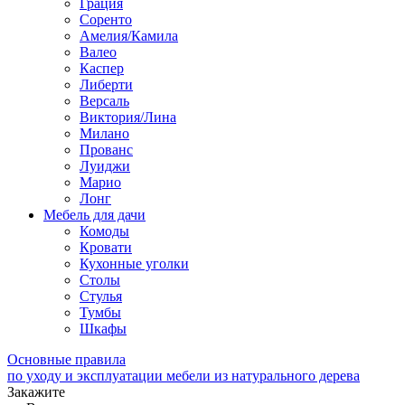
Грация
Соренто
Амелия/Камила
Валео
Каспер
Либерти
Версаль
Виктория/Лина
Милано
Прованс
Луиджи
Марио
Лонг
Мебель для дачи
Комоды
Кровати
Кухонные уголки
Столы
Стулья
Тумбы
Шкафы
Основные правила
по уходу и эксплуатации мебели из натурального дерева
Закажите