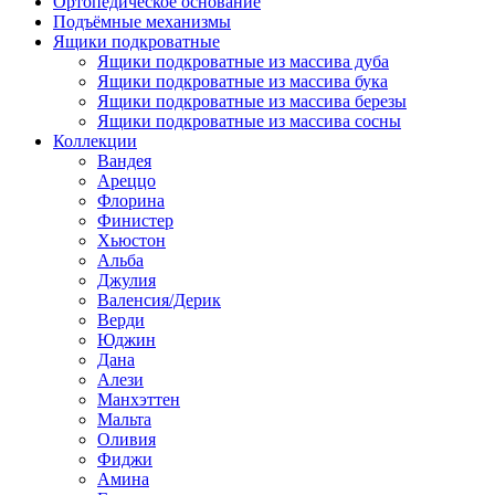
Ортопедическое основание
Подъёмные механизмы
Ящики подкроватные
Ящики подкроватные из массива дуба
Ящики подкроватные из массива бука
Ящики подкроватные из массива березы
Ящики подкроватные из массива сосны
Коллекции
Вандея
Ареццо
Флорина
Финистер
Хьюстон
Альба
Джулия
Валенсия/Дерик
Верди
Юджин
Дана
Алези
Манхэттен
Мальта
Оливия
Фиджи
Амина