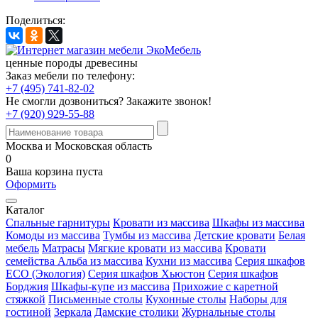
Поделиться:
ценные породы древесины
Заказ мебели по телефону:
+7 (495) 741-82-02
Не смогли дозвониться?
Закажите звонок!
+7 (920) 929-55-88
Москва и Московская область
0
Ваша корзина пуста
Оформить
Каталог
Спальные гарнитуры
Кровати из массива
Шкафы из массива
Комоды из массива
Тумбы из массива
Детские кровати
Белая
мебель
Матрасы
Мягкие кровати из массива
Кровати
семейства Альба из массива
Кухни из массива
Серия шкафов
ECO (Экология)
Серия шкафов Хьюстон
Серия шкафов
Борджия
Шкафы-купе из массива
Прихожие с каретной
стяжкой
Письменные столы
Кухонные столы
Наборы для
гостиной
Зеркала
Дамские столики
Журнальные столы