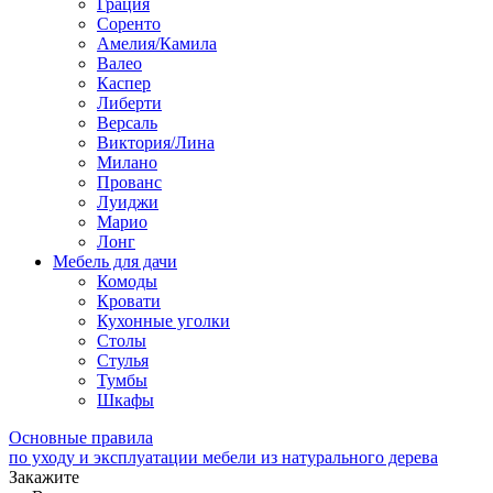
Грация
Соренто
Амелия/Камила
Валео
Каспер
Либерти
Версаль
Виктория/Лина
Милано
Прованс
Луиджи
Марио
Лонг
Мебель для дачи
Комоды
Кровати
Кухонные уголки
Столы
Стулья
Тумбы
Шкафы
Основные правила
по уходу и эксплуатации мебели из натурального дерева
Закажите