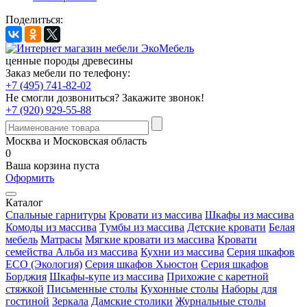
Поделиться:
ценные породы древесины
Заказ мебели по телефону:
+7 (495) 741-82-02
Не смогли дозвониться?
Закажите звонок!
+7 (920) 929-55-88
Москва и Московская область
0
Ваша корзина пуста
Оформить
Каталог
Спальные гарнитуры
Кровати из массива
Шкафы из массива
Комоды из массива
Тумбы из массива
Детские кровати
Белая
мебель
Матрасы
Мягкие кровати из массива
Кровати
семейства Альба из массива
Кухни из массива
Серия шкафов
ECO (Экология)
Серия шкафов Хьюстон
Серия шкафов
Борджия
Шкафы-купе из массива
Прихожие с каретной
стяжкой
Письменные столы
Кухонные столы
Наборы для
гостиной
Зеркала
Дамские столики
Журнальные столы