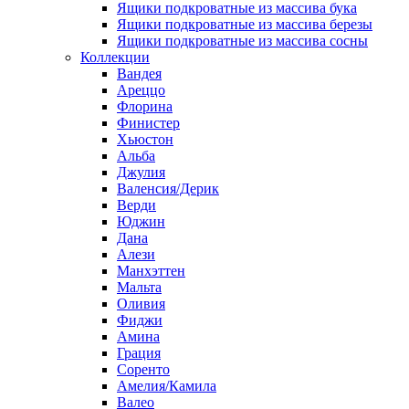
Ящики подкроватные из массива бука
Ящики подкроватные из массива березы
Ящики подкроватные из массива сосны
Коллекции
Вандея
Ареццо
Флорина
Финистер
Хьюстон
Альба
Джулия
Валенсия/Дерик
Верди
Юджин
Дана
Алези
Манхэттен
Мальта
Оливия
Фиджи
Амина
Грация
Соренто
Амелия/Камила
Валео