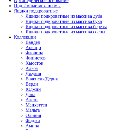
Ортопедическое основание
Подъёмные механизмы
Ящики подкроватные
Ящики подкроватные из массива дуба
Ящики подкроватные из массива бука
Ящики подкроватные из массива березы
Ящики подкроватные из массива сосны
Коллекции
Вандея
Ареццо
Флорина
Финистер
Хьюстон
Альба
Джулия
Валенсия/Дерик
Верди
Юджин
Дана
Алези
Манхэттен
Мальта
Оливия
Фиджи
Амина