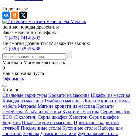
Поделиться:
ценные породы древесины
Заказ мебели по телефону:
+7 (495) 741-82-02
Не смогли дозвониться?
Закажите звонок!
+7 (920) 929-55-88
Москва и Московская область
0
Ваша корзина пуста
Оформить
Каталог
Спальные гарнитуры
Кровати из массива
Шкафы из массива
Комоды из массива
Тумбы из массива
Детские кровати
Белая
мебель
Матрасы
Мягкие кровати из массива
Кровати
семейства Альба из массива
Кухни из массива
Серия шкафов
ECO (Экология)
Серия шкафов Хьюстон
Серия шкафов
Борджия
Шкафы-купе из массива
Прихожие с каретной
стяжкой
Письменные столы
Кухонные столы
Наборы для
гостиной
Зеркала
Дамские столики
Журнальные столы