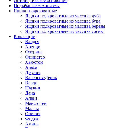
Ортопедическое основание
Подъёмные механизмы
Ящики подкроватные
Ящики подкроватные из массива дуба
Ящики подкроватные из массива бука
Ящики подкроватные из массива березы
Ящики подкроватные из массива сосны
Коллекции
Вандея
Ареццо
Флорина
Финистер
Хьюстон
Альба
Джулия
Валенсия/Дерик
Верди
Юджин
Дана
Алези
Манхэттен
Мальта
Оливия
Фиджи
Амина