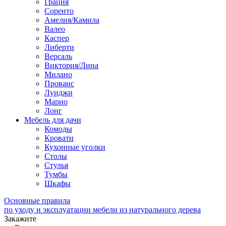
Грация
Соренто
Амелия/Камила
Валео
Каспер
Либерти
Версаль
Виктория/Лина
Милано
Прованс
Луиджи
Марио
Лонг
Мебель для дачи
Комоды
Кровати
Кухонные уголки
Столы
Стулья
Тумбы
Шкафы
Основные правила
по уходу и эксплуатации мебели из натурального дерева
Закажите