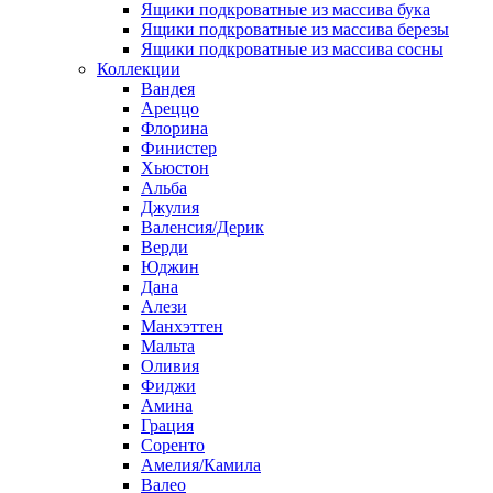
Ящики подкроватные из массива бука
Ящики подкроватные из массива березы
Ящики подкроватные из массива сосны
Коллекции
Вандея
Ареццо
Флорина
Финистер
Хьюстон
Альба
Джулия
Валенсия/Дерик
Верди
Юджин
Дана
Алези
Манхэттен
Мальта
Оливия
Фиджи
Амина
Грация
Соренто
Амелия/Камила
Валео