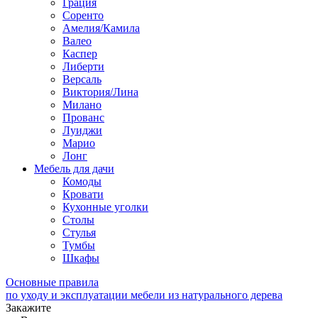
Грация
Соренто
Амелия/Камила
Валео
Каспер
Либерти
Версаль
Виктория/Лина
Милано
Прованс
Луиджи
Марио
Лонг
Мебель для дачи
Комоды
Кровати
Кухонные уголки
Столы
Стулья
Тумбы
Шкафы
Основные правила
по уходу и эксплуатации мебели из натурального дерева
Закажите