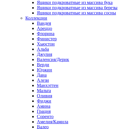
Ящики подкроватные из массива бука
Ящики подкроватные из массива березы
Ящики подкроватные из массива сосны
Коллекции
Вандея
Ареццо
Флорина
Финистер
Хьюстон
Альба
Джулия
Валенсия/Дерик
Верди
Юджин
Дана
Алези
Манхэттен
Мальта
Оливия
Фиджи
Амина
Грация
Соренто
Амелия/Камила
Валео