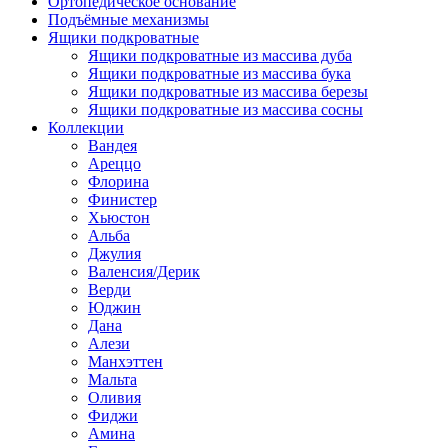
Ортопедическое основание
Подъёмные механизмы
Ящики подкроватные
Ящики подкроватные из массива дуба
Ящики подкроватные из массива бука
Ящики подкроватные из массива березы
Ящики подкроватные из массива сосны
Коллекции
Вандея
Ареццо
Флорина
Финистер
Хьюстон
Альба
Джулия
Валенсия/Дерик
Верди
Юджин
Дана
Алези
Манхэттен
Мальта
Оливия
Фиджи
Амина