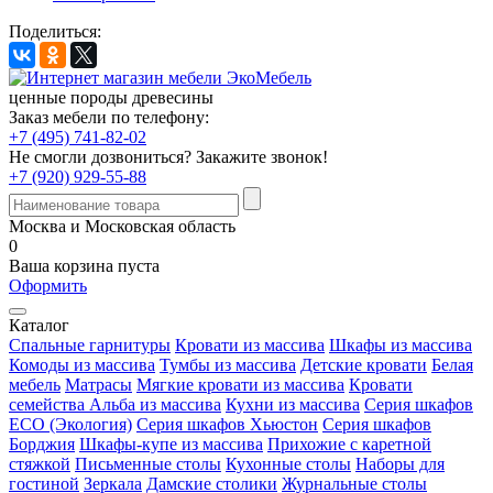
Поделиться:
ценные породы древесины
Заказ мебели по телефону:
+7 (495) 741-82-02
Не смогли дозвониться?
Закажите звонок!
+7 (920) 929-55-88
Москва и Московская область
0
Ваша корзина пуста
Оформить
Каталог
Спальные гарнитуры
Кровати из массива
Шкафы из массива
Комоды из массива
Тумбы из массива
Детские кровати
Белая
мебель
Матрасы
Мягкие кровати из массива
Кровати
семейства Альба из массива
Кухни из массива
Серия шкафов
ECO (Экология)
Серия шкафов Хьюстон
Серия шкафов
Борджия
Шкафы-купе из массива
Прихожие с каретной
стяжкой
Письменные столы
Кухонные столы
Наборы для
гостиной
Зеркала
Дамские столики
Журнальные столы