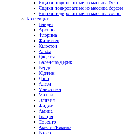
Ящики подкроватные из массива бука
Ящики подкроватные из массива березы
Ящики подкроватные из массива сосны
Коллекции
Вандея
Ареццо
Флорина
Финистер
Хьюстон
Альба
Джулия
Валенсия/Дерик
Верди
Юджин
Дана
Алези
Манхэттен
Мальта
Оливия
Фиджи
Амина
Грация
Соренто
Амелия/Камила
Валео