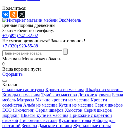
Поделиться:
ценные породы древесины
Заказ мебели по телефону:
+7 (495) 741-82-02
Не смогли дозвониться?
Закажите звонок!
+7 (920) 929-55-88
Москва и Московская область
0
Ваша корзина пуста
Оформить
Каталог
Спальные гарнитуры
Кровати из массива
Шкафы из массива
Комоды из массива
Тумбы из массива
Детские кровати
Белая
мебель
Матрасы
Мягкие кровати из массива
Кровати
семейства Альба из массива
Кухни из массива
Серия шкафов
ECO (Экология)
Серия шкафов Хьюстон
Серия шкафов
Борджия
Шкафы-купе из массива
Прихожие с каретной
стяжкой
Письменные столы
Кухонные столы
Наборы для
гостиной
Зеркала
Дамские столики
Журнальные столы