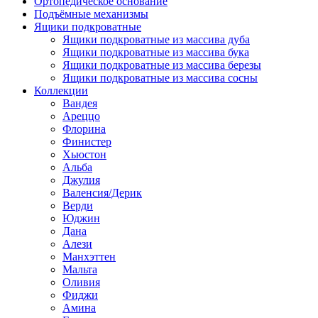
Ортопедическое основание
Подъёмные механизмы
Ящики подкроватные
Ящики подкроватные из массива дуба
Ящики подкроватные из массива бука
Ящики подкроватные из массива березы
Ящики подкроватные из массива сосны
Коллекции
Вандея
Ареццо
Флорина
Финистер
Хьюстон
Альба
Джулия
Валенсия/Дерик
Верди
Юджин
Дана
Алези
Манхэттен
Мальта
Оливия
Фиджи
Амина