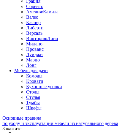
Грация
Соренто
Амелия/Камила
Валео
Каспер
Либерти
Версаль
Виктория/Лина
Милано
Прованс
Луиджи
Марио
Лонг
Мебель для дачи
Комоды
Кровати
Кухонные уголки
Столы
Стулья
Тумбы
Шкафы
Основные правила
по уходу и эксплуатации мебели из натурального дерева
Закажите