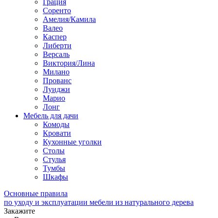
Грация
Соренто
Амелия/Камила
Валео
Каспер
Либерти
Версаль
Виктория/Лина
Милано
Прованс
Луиджи
Марио
Лонг
Мебель для дачи
Комоды
Кровати
Кухонные уголки
Столы
Стулья
Тумбы
Шкафы
Основные правила
по уходу и эксплуатации мебели из натурального дерева
Закажите