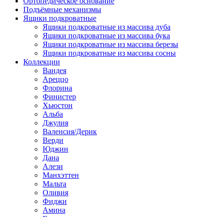
Ортопедическое основание
Подъёмные механизмы
Ящики подкроватные
Ящики подкроватные из массива дуба
Ящики подкроватные из массива бука
Ящики подкроватные из массива березы
Ящики подкроватные из массива сосны
Коллекции
Вандея
Ареццо
Флорина
Финистер
Хьюстон
Альба
Джулия
Валенсия/Дерик
Верди
Юджин
Дана
Алези
Манхэттен
Мальта
Оливия
Фиджи
Амина