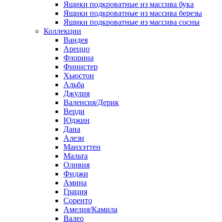
Ящики подкроватные из массива бука
Ящики подкроватные из массива березы
Ящики подкроватные из массива сосны
Коллекции
Вандея
Ареццо
Флорина
Финистер
Хьюстон
Альба
Джулия
Валенсия/Дерик
Верди
Юджин
Дана
Алези
Манхэттен
Мальта
Оливия
Фиджи
Амина
Грация
Соренто
Амелия/Камила
Валео