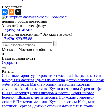
Поделиться:
ценные породы древесины
Заказ мебели по телефону:
+7 (495) 741-82-02
Не смогли дозвониться?
Закажите звонок!
+7 (920) 929-55-88
Москва и Московская область
0
Ваша корзина пуста
Оформить
Каталог
Спальные гарнитуры
Кровати из массива
Шкафы из массива
Комоды из массива
Тумбы из массива
Детские кровати
Белая
мебель
Матрасы
Мягкие кровати из массива
Кровати
семейства Альба из массива
Кухни из массива
Серия шкафов
ECO (Экология)
Серия шкафов Хьюстон
Серия шкафов
Борджия
Шкафы-купе из массива
Прихожие с каретной
стяжкой
Письменные столы
Кухонные столы
Наборы для
гостиной
Зеркала
Дамские столики
Журнальные столы