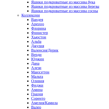
Ящики подкроватные из массива бука
Ящики подкроватные из массива березы
Ящики подкроватные из массива сосны
Коллекции
Вандея
Ареццо
Флорина
Финистер
Хьюстон
Альба
Джулия
Валенсия/Дерик
Верди
Юджин
Дана
Алези
Манхэттен
Мальта
Оливия
Фиджи
Амина
Грация
Соренто
Амелия/Камила
Валео