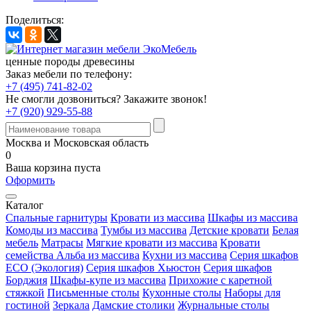
Поделиться:
ценные породы древесины
Заказ мебели по телефону:
+7 (495) 741-82-02
Не смогли дозвониться?
Закажите звонок!
+7 (920) 929-55-88
Москва и Московская область
0
Ваша корзина пуста
Оформить
Каталог
Спальные гарнитуры
Кровати из массива
Шкафы из массива
Комоды из массива
Тумбы из массива
Детские кровати
Белая
мебель
Матрасы
Мягкие кровати из массива
Кровати
семейства Альба из массива
Кухни из массива
Серия шкафов
ECO (Экология)
Серия шкафов Хьюстон
Серия шкафов
Борджия
Шкафы-купе из массива
Прихожие с каретной
стяжкой
Письменные столы
Кухонные столы
Наборы для
гостиной
Зеркала
Дамские столики
Журнальные столы