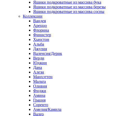
Ящики подкроватные из массива бука
Ящики подкроватные из массива березы
Ящики подкроватные из массива сосны
Коллекции
Вандея
Ареццо
Флорина
Финистер
Хьюстон
Альба
Джулия
Валенсия/Дерик
Верди
Юджин
Дана
Алези
Манхэттен
Мальта
Оливия
Фиджи
Амина
Грация
Соренто
Амелия/Камила
Валео