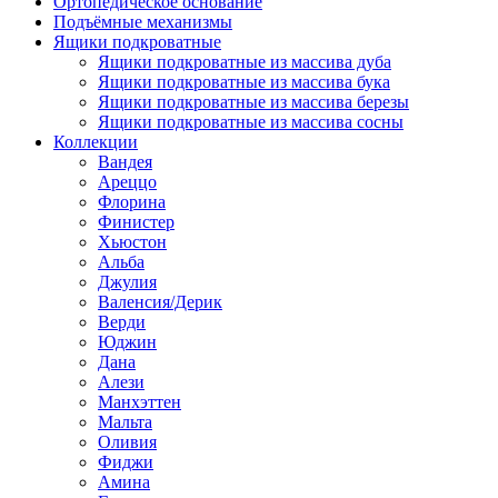
Ортопедическое основание
Подъёмные механизмы
Ящики подкроватные
Ящики подкроватные из массива дуба
Ящики подкроватные из массива бука
Ящики подкроватные из массива березы
Ящики подкроватные из массива сосны
Коллекции
Вандея
Ареццо
Флорина
Финистер
Хьюстон
Альба
Джулия
Валенсия/Дерик
Верди
Юджин
Дана
Алези
Манхэттен
Мальта
Оливия
Фиджи
Амина