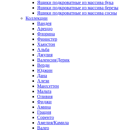
Ящики подкроватные из массива бука
Ящики подкроватные из массива березы
Ящики подкроватные из массива сосны
Коллекции
Вандея
Ареццо
Флорина
Финистер
Хьюстон
Альба
Джулия
Валенсия/Дерик
Верди
Юджин
Дана
Алези
Манхэттен
Мальта
Оливия
Фиджи
Амина
Грация
Соренто
Амелия/Камила
Валео