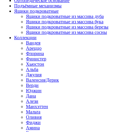
Ортопедическое основание
Подъёмные механизмы
Ящики подкроватные
Ящики подкроватные из массива дуба
Ящики подкроватные из массива бука
Ящики подкроватные из массива березы
Ящики подкроватные из массива сосны
Коллекции
Вандея
Ареццо
Флорина
Финистер
Хьюстон
Альба
Джулия
Валенсия/Дерик
Верди
Юджин
Дана
Алези
Манхэттен
Мальта
Оливия
Фиджи
Амина