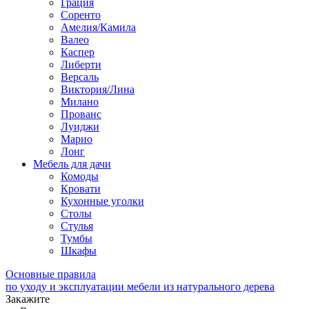
Грация
Соренто
Амелия/Камила
Валео
Каспер
Либерти
Версаль
Виктория/Лина
Милано
Прованс
Луиджи
Марио
Лонг
Мебель для дачи
Комоды
Кровати
Кухонные уголки
Столы
Стулья
Тумбы
Шкафы
Основные правила
по уходу и эксплуатации мебели из натурального дерева
Закажите