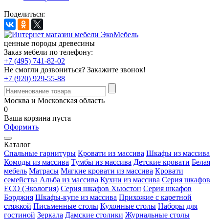
Поделиться:
ценные породы древесины
Заказ мебели по телефону:
+7 (495) 741-82-02
Не смогли дозвониться?
Закажите звонок!
+7 (920) 929-55-88
Москва и Московская область
0
Ваша корзина пуста
Оформить
Каталог
Спальные гарнитуры
Кровати из массива
Шкафы из массива
Комоды из массива
Тумбы из массива
Детские кровати
Белая
мебель
Матрасы
Мягкие кровати из массива
Кровати
семейства Альба из массива
Кухни из массива
Серия шкафов
ECO (Экология)
Серия шкафов Хьюстон
Серия шкафов
Борджия
Шкафы-купе из массива
Прихожие с каретной
стяжкой
Письменные столы
Кухонные столы
Наборы для
гостиной
Зеркала
Дамские столики
Журнальные столы