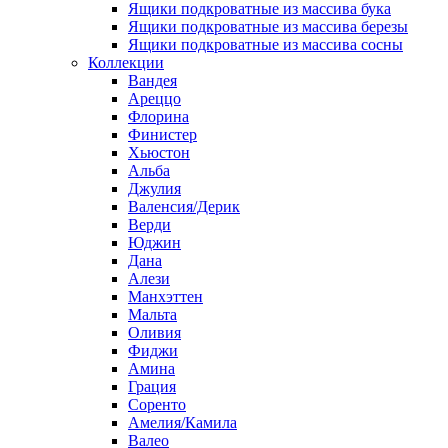
Ящики подкроватные из массива бука
Ящики подкроватные из массива березы
Ящики подкроватные из массива сосны
Коллекции
Вандея
Ареццо
Флорина
Финистер
Хьюстон
Альба
Джулия
Валенсия/Дерик
Верди
Юджин
Дана
Алези
Манхэттен
Мальта
Оливия
Фиджи
Амина
Грация
Соренто
Амелия/Камила
Валео