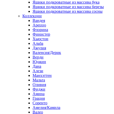
Ящики подкроватные из массива бука
Ящики подкроватные из массива березы
Ящики подкроватные из массива сосны
Коллекции
Вандея
Ареццо
Флорина
Финистер
Хьюстон
Альба
Джулия
Валенсия/Дерик
Верди
Юджин
Дана
Алези
Манхэттен
Мальта
Оливия
Фиджи
Амина
Грация
Соренто
Амелия/Камила
Валео