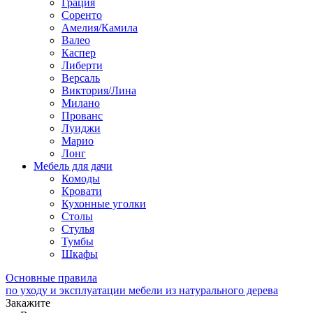
Грация
Соренто
Амелия/Камила
Валео
Каспер
Либерти
Версаль
Виктория/Лина
Милано
Прованс
Луиджи
Марио
Лонг
Мебель для дачи
Комоды
Кровати
Кухонные уголки
Столы
Стулья
Тумбы
Шкафы
Основные правила
по уходу и эксплуатации мебели из натурального дерева
Закажите