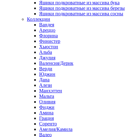
Ящики подкроватные из массива бука
Ящики подкроватные из массива березы
Ящики подкроватные из массива сосны
Коллекции
Вандея
Ареццо
Флорина
Финистер
Хьюстон
Альба
Джулия
Валенсия/Дерик
Верди
Юджин
Дана
Алези
Манхэттен
Мальта
Оливия
Фиджи
Амина
Грация
Соренто
Амелия/Камила
Валео