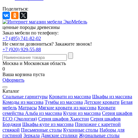
Поделиться:
ценные породы древесины
Заказ мебели по телефону:
+7 (495) 741-82-02
Не смогли дозвониться?
Закажите звонок!
+7 (920) 929-55-88
Москва и Московская область
0
Ваша корзина пуста
Оформить
Каталог
Спальные гарнитуры
Кровати из массива
Шкафы из массива
Комоды из массива
Тумбы из массива
Детские кровати
Белая
мебель
Матрасы
Мягкие кровати из массива
Кровати
семейства Альба из массива
Кухни из массива
Серия шкафов
ECO (Экология)
Серия шкафов Хьюстон
Серия шкафов
Борджия
Шкафы-купе из массива
Прихожие с каретной
стяжкой
Письменные столы
Кухонные столы
Наборы для
гостиной
Зеркала
Дамские столики
Журнальные столы