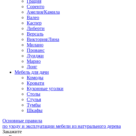
Грация
Соренто
Амелия/Камила
Валео
Каспер
Либерти
Версаль
Виктория/Лина
Милано
Прованс
Луиджи
Марио
Лонг
Мебель для дачи
Комоды
Кровати
Кухонные уголки
Столы
Стулья
Тумбы
Шкафы
Основные правила
по уходу и эксплуатации мебели из натурального дерева
Закажите