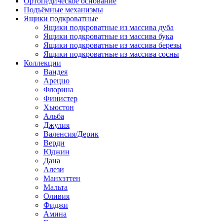
Ортопедическое основание
Подъёмные механизмы
Ящики подкроватные
Ящики подкроватные из массива дуба
Ящики подкроватные из массива бука
Ящики подкроватные из массива березы
Ящики подкроватные из массива сосны
Коллекции
Вандея
Ареццо
Флорина
Финистер
Хьюстон
Альба
Джулия
Валенсия/Дерик
Верди
Юджин
Дана
Алези
Манхэттен
Мальта
Оливия
Фиджи
Амина