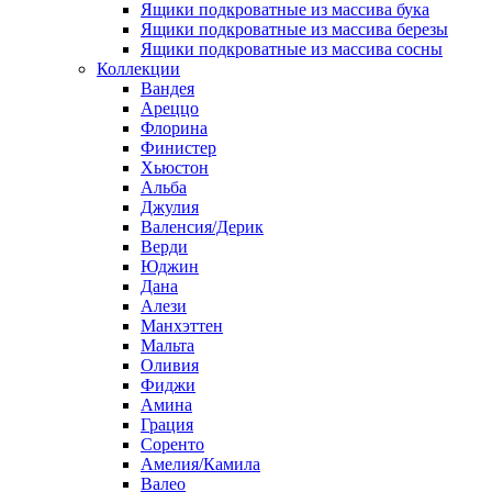
Ящики подкроватные из массива бука
Ящики подкроватные из массива березы
Ящики подкроватные из массива сосны
Коллекции
Вандея
Ареццо
Флорина
Финистер
Хьюстон
Альба
Джулия
Валенсия/Дерик
Верди
Юджин
Дана
Алези
Манхэттен
Мальта
Оливия
Фиджи
Амина
Грация
Соренто
Амелия/Камила
Валео