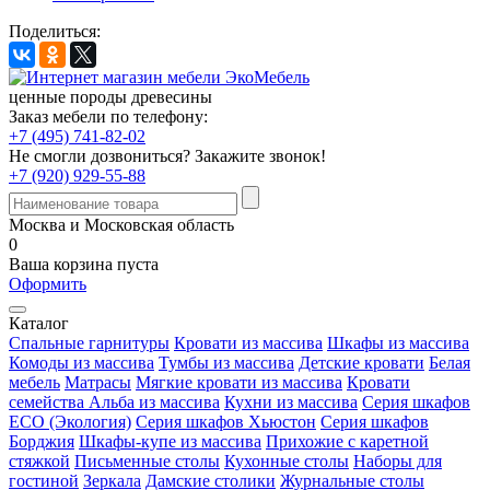
Поделиться:
ценные породы древесины
Заказ мебели по телефону:
+7 (495) 741-82-02
Не смогли дозвониться?
Закажите звонок!
+7 (920) 929-55-88
Москва и Московская область
0
Ваша корзина пуста
Оформить
Каталог
Спальные гарнитуры
Кровати из массива
Шкафы из массива
Комоды из массива
Тумбы из массива
Детские кровати
Белая
мебель
Матрасы
Мягкие кровати из массива
Кровати
семейства Альба из массива
Кухни из массива
Серия шкафов
ECO (Экология)
Серия шкафов Хьюстон
Серия шкафов
Борджия
Шкафы-купе из массива
Прихожие с каретной
стяжкой
Письменные столы
Кухонные столы
Наборы для
гостиной
Зеркала
Дамские столики
Журнальные столы