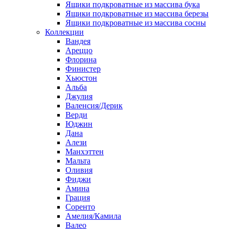
Ящики подкроватные из массива бука
Ящики подкроватные из массива березы
Ящики подкроватные из массива сосны
Коллекции
Вандея
Ареццо
Флорина
Финистер
Хьюстон
Альба
Джулия
Валенсия/Дерик
Верди
Юджин
Дана
Алези
Манхэттен
Мальта
Оливия
Фиджи
Амина
Грация
Соренто
Амелия/Камила
Валео