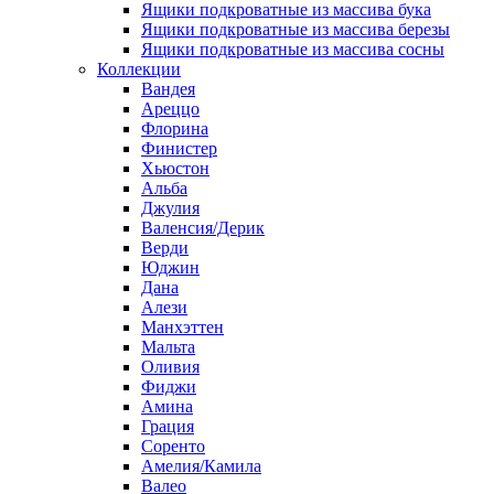
Ящики подкроватные из массива бука
Ящики подкроватные из массива березы
Ящики подкроватные из массива сосны
Коллекции
Вандея
Ареццо
Флорина
Финистер
Хьюстон
Альба
Джулия
Валенсия/Дерик
Верди
Юджин
Дана
Алези
Манхэттен
Мальта
Оливия
Фиджи
Амина
Грация
Соренто
Амелия/Камила
Валео