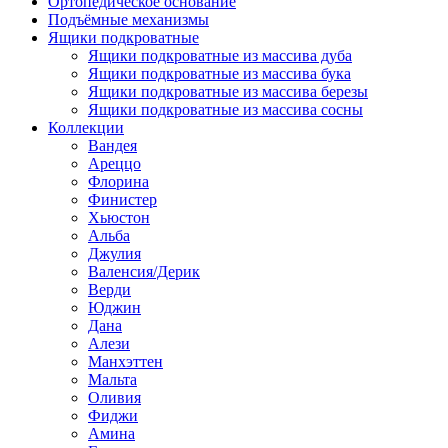
Ортопедическое основание
Подъёмные механизмы
Ящики подкроватные
Ящики подкроватные из массива дуба
Ящики подкроватные из массива бука
Ящики подкроватные из массива березы
Ящики подкроватные из массива сосны
Коллекции
Вандея
Ареццо
Флорина
Финистер
Хьюстон
Альба
Джулия
Валенсия/Дерик
Верди
Юджин
Дана
Алези
Манхэттен
Мальта
Оливия
Фиджи
Амина