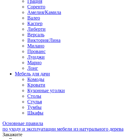
Грация
Соренто
Амелия/Камила
Валео
Каспер
Либерти
Версаль
Виктория/Лина
Милано
Прованс
Луиджи
Марио
Лонг
Мебель для дачи
Комоды
Кровати
Кухонные уголки
Столы
Стулья
Тумбы
Шкафы
Основные правила
по уходу и эксплуатации мебели из натурального дерева
Закажите