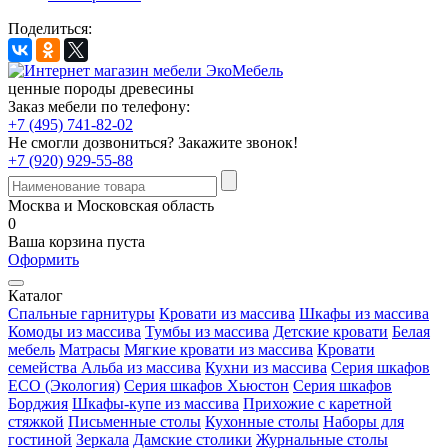
Поделиться:
ценные породы древесины
Заказ мебели по телефону:
+7 (495) 741-82-02
Не смогли дозвониться?
Закажите звонок!
+7 (920) 929-55-88
Москва и Московская область
0
Ваша корзина пуста
Оформить
Каталог
Спальные гарнитуры
Кровати из массива
Шкафы из массива
Комоды из массива
Тумбы из массива
Детские кровати
Белая
мебель
Матрасы
Мягкие кровати из массива
Кровати
семейства Альба из массива
Кухни из массива
Серия шкафов
ECO (Экология)
Серия шкафов Хьюстон
Серия шкафов
Борджия
Шкафы-купе из массива
Прихожие с каретной
стяжкой
Письменные столы
Кухонные столы
Наборы для
гостиной
Зеркала
Дамские столики
Журнальные столы