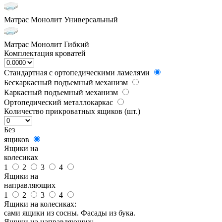
Матрас Монолит Универсальный
Матрас Монолит Гибкий
Комплектация кроватей
Стандартная с ортопедическими ламелями
Бескаркасный подъемный механизм
Каркасный подъемный механизм
Ортопедический металлокаркас
Количество прикроватных ящиков (шт.)
Без
ящиков
Ящики на
колесиках
1
2
3
4
Ящики на
направляющих
1
2
3
4
Ящики на колесиках:
сами ящики из сосны. Фасады из бука.
Ящики на направляющих: