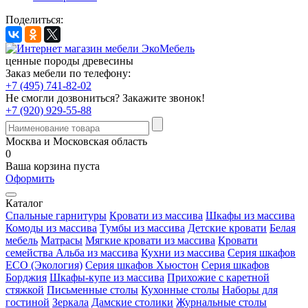
Поделиться:
ценные породы древесины
Заказ мебели по телефону:
+7 (495) 741-82-02
Не смогли дозвониться?
Закажите звонок!
+7 (920) 929-55-88
Москва и Московская область
0
Ваша корзина пуста
Оформить
Каталог
Спальные гарнитуры
Кровати из массива
Шкафы из массива
Комоды из массива
Тумбы из массива
Детские кровати
Белая
мебель
Матрасы
Мягкие кровати из массива
Кровати
семейства Альба из массива
Кухни из массива
Серия шкафов
ECO (Экология)
Серия шкафов Хьюстон
Серия шкафов
Борджия
Шкафы-купе из массива
Прихожие с каретной
стяжкой
Письменные столы
Кухонные столы
Наборы для
гостиной
Зеркала
Дамские столики
Журнальные столы