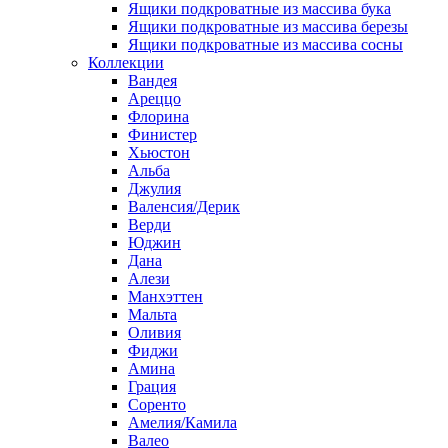
Ящики подкроватные из массива бука
Ящики подкроватные из массива березы
Ящики подкроватные из массива сосны
Коллекции
Вандея
Ареццо
Флорина
Финистер
Хьюстон
Альба
Джулия
Валенсия/Дерик
Верди
Юджин
Дана
Алези
Манхэттен
Мальта
Оливия
Фиджи
Амина
Грация
Соренто
Амелия/Камила
Валео