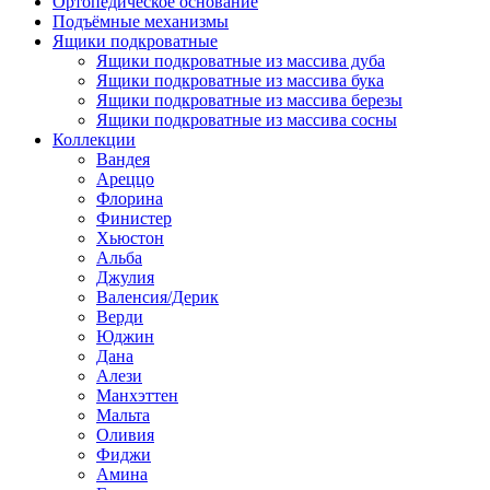
Ортопедическое основание
Подъёмные механизмы
Ящики подкроватные
Ящики подкроватные из массива дуба
Ящики подкроватные из массива бука
Ящики подкроватные из массива березы
Ящики подкроватные из массива сосны
Коллекции
Вандея
Ареццо
Флорина
Финистер
Хьюстон
Альба
Джулия
Валенсия/Дерик
Верди
Юджин
Дана
Алези
Манхэттен
Мальта
Оливия
Фиджи
Амина