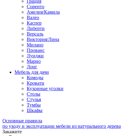
Грация
Соренто
Амелия/Камила
Валео
Каспер
Либерти
Версаль
Виктория/Лина
Милано
Прованс
Луиджи
Марио
Лонг
Мебель для дачи
Комоды
Кровати
Кухонные уголки
Столы
Стулья
Тумбы
Шкафы
Основные правила
по уходу и эксплуатации мебели из натурального дерева
Закажите