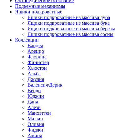
Ортопедическое основание
Подъёмные механизмы
Ящики подкроватные
Ящики подкроватные из массива дуба
Ящики подкроватные из массива бука
Ящики подкроватные из массива березы
Ящики подкроватные из массива сосны
Коллекции
Вандея
Ареццо
Флорина
Финистер
Хьюстон
Альба
Джулия
Валенсия/Дерик
Верди
Юджин
Дана
Алези
Манхэттен
Мальта
Оливия
Фиджи
Амина