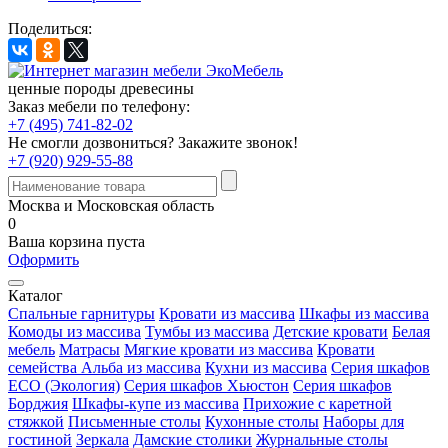
Поделиться:
ценные породы древесины
Заказ мебели по телефону:
+7 (495) 741-82-02
Не смогли дозвониться?
Закажите звонок!
+7 (920) 929-55-88
Москва и Московская область
0
Ваша корзина пуста
Оформить
Каталог
Спальные гарнитуры
Кровати из массива
Шкафы из массива
Комоды из массива
Тумбы из массива
Детские кровати
Белая
мебель
Матрасы
Мягкие кровати из массива
Кровати
семейства Альба из массива
Кухни из массива
Серия шкафов
ECO (Экология)
Серия шкафов Хьюстон
Серия шкафов
Борджия
Шкафы-купе из массива
Прихожие с каретной
стяжкой
Письменные столы
Кухонные столы
Наборы для
гостиной
Зеркала
Дамские столики
Журнальные столы