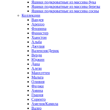
Ящики подкроватные из массива бука
Ящики подкроватные из массива березы
Ящики подкроватные из массива сосны
Коллекции
Вандея
Ареццо
Флорина
Финистер
Хьюстон
Альба
Джулия
Валенсия/Дерик
Верди
Юджин
Дана
Алези
Манхэттен
Мальта
Оливия
Фиджи
Амина
Грация
Соренто
Амелия/Камила
Валео