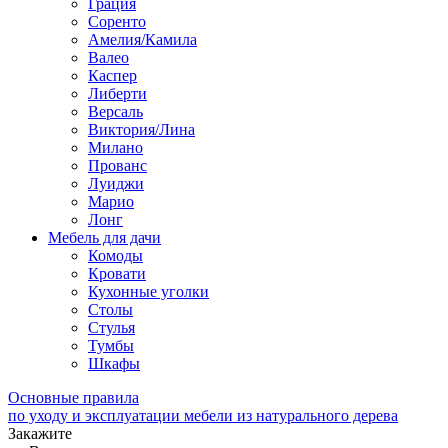
Грация
Соренто
Амелия/Камила
Валео
Каспер
Либерти
Версаль
Виктория/Лина
Милано
Прованс
Луиджи
Марио
Лонг
Мебель для дачи
Комоды
Кровати
Кухонные уголки
Столы
Стулья
Тумбы
Шкафы
Основные правила
по уходу и эксплуатации мебели из натурального дерева
Закажите