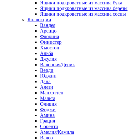
Ящики подкроватные из массива бука
Ящики подкроватные из массива березы
Ящики подкроватные из массива сосны
Коллекции
Вандея
Ареццо
Флорина
Финистер
Хьюстон
Альба
Джулия
Валенсия/Дерик
Верди
Юджин
Дана
Алези
Манхэттен
Мальта
Оливия
Фиджи
Амина
Грация
Соренто
Амелия/Камила
Валео