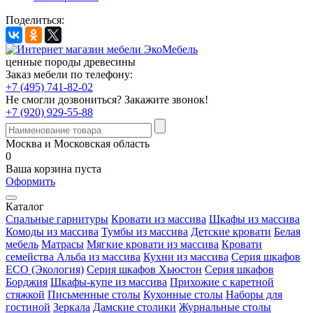
Поделиться:
ценные породы древесины
Заказ мебели по телефону:
+7 (495) 741-82-02
Не смогли дозвониться?
Закажите звонок!
+7 (920) 929-55-88
Москва и Московская область
0
Ваша корзина пуста
Оформить
Каталог
Спальные гарнитуры
Кровати из массива
Шкафы из массива
Комоды из массива
Тумбы из массива
Детские кровати
Белая
мебель
Матрасы
Мягкие кровати из массива
Кровати
семейства Альба из массива
Кухни из массива
Серия шкафов
ECO (Экология)
Серия шкафов Хьюстон
Серия шкафов
Борджия
Шкафы-купе из массива
Прихожие с каретной
стяжкой
Письменные столы
Кухонные столы
Наборы для
гостиной
Зеркала
Дамские столики
Журнальные столы