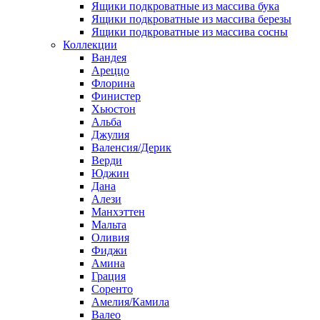
Ящики подкроватные из массива бука
Ящики подкроватные из массива березы
Ящики подкроватные из массива сосны
Коллекции
Вандея
Ареццо
Флорина
Финистер
Хьюстон
Альба
Джулия
Валенсия/Дерик
Верди
Юджин
Дана
Алези
Манхэттен
Мальта
Оливия
Фиджи
Амина
Грация
Соренто
Амелия/Камила
Валео