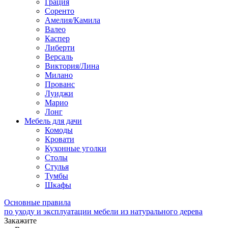
Грация
Соренто
Амелия/Камила
Валео
Каспер
Либерти
Версаль
Виктория/Лина
Милано
Прованс
Луиджи
Марио
Лонг
Мебель для дачи
Комоды
Кровати
Кухонные уголки
Столы
Стулья
Тумбы
Шкафы
Основные правила
по уходу и эксплуатации мебели из натурального дерева
Закажите