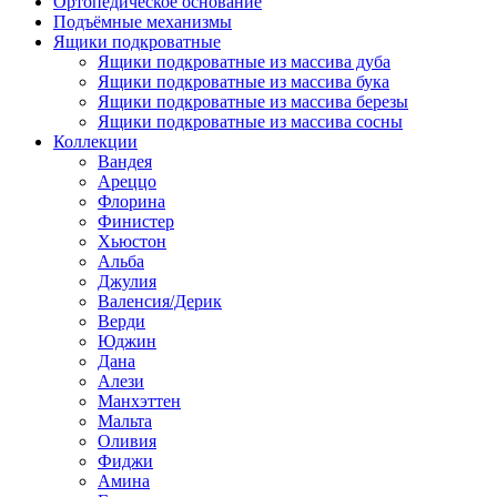
Ортопедическое основание
Подъёмные механизмы
Ящики подкроватные
Ящики подкроватные из массива дуба
Ящики подкроватные из массива бука
Ящики подкроватные из массива березы
Ящики подкроватные из массива сосны
Коллекции
Вандея
Ареццо
Флорина
Финистер
Хьюстон
Альба
Джулия
Валенсия/Дерик
Верди
Юджин
Дана
Алези
Манхэттен
Мальта
Оливия
Фиджи
Амина