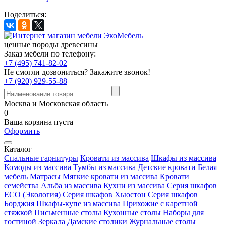
Поделиться:
ценные породы древесины
Заказ мебели по телефону:
+7 (495) 741-82-02
Не смогли дозвониться?
Закажите звонок!
+7 (920) 929-55-88
Москва и Московская область
0
Ваша корзина пуста
Оформить
Каталог
Спальные гарнитуры
Кровати из массива
Шкафы из массива
Комоды из массива
Тумбы из массива
Детские кровати
Белая
мебель
Матрасы
Мягкие кровати из массива
Кровати
семейства Альба из массива
Кухни из массива
Серия шкафов
ECO (Экология)
Серия шкафов Хьюстон
Серия шкафов
Борджия
Шкафы-купе из массива
Прихожие с каретной
стяжкой
Письменные столы
Кухонные столы
Наборы для
гостиной
Зеркала
Дамские столики
Журнальные столы