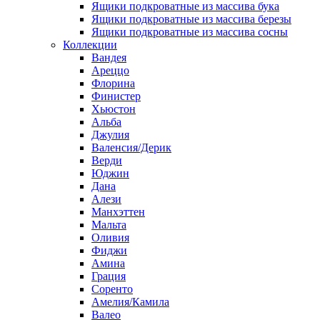
Ящики подкроватные из массива бука
Ящики подкроватные из массива березы
Ящики подкроватные из массива сосны
Коллекции
Вандея
Ареццо
Флорина
Финистер
Хьюстон
Альба
Джулия
Валенсия/Дерик
Верди
Юджин
Дана
Алези
Манхэттен
Мальта
Оливия
Фиджи
Амина
Грация
Соренто
Амелия/Камила
Валео