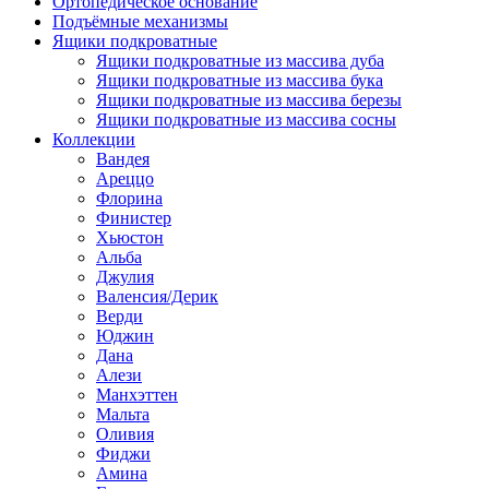
Ортопедическое основание
Подъёмные механизмы
Ящики подкроватные
Ящики подкроватные из массива дуба
Ящики подкроватные из массива бука
Ящики подкроватные из массива березы
Ящики подкроватные из массива сосны
Коллекции
Вандея
Ареццо
Флорина
Финистер
Хьюстон
Альба
Джулия
Валенсия/Дерик
Верди
Юджин
Дана
Алези
Манхэттен
Мальта
Оливия
Фиджи
Амина