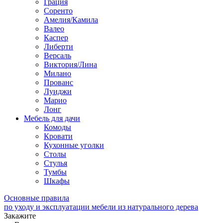
Грация
Соренто
Амелия/Камила
Валео
Каспер
Либерти
Версаль
Виктория/Лина
Милано
Прованс
Луиджи
Марио
Лонг
Мебель для дачи
Комоды
Кровати
Кухонные уголки
Столы
Стулья
Тумбы
Шкафы
Основные правила
по уходу и эксплуатации мебели из натурального дерева
Закажите