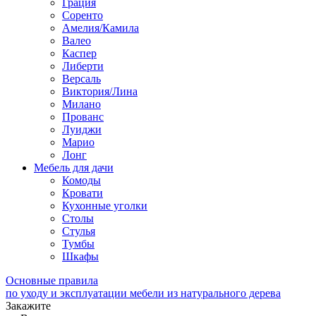
Грация
Соренто
Амелия/Камила
Валео
Каспер
Либерти
Версаль
Виктория/Лина
Милано
Прованс
Луиджи
Марио
Лонг
Мебель для дачи
Комоды
Кровати
Кухонные уголки
Столы
Стулья
Тумбы
Шкафы
Основные правила
по уходу и эксплуатации мебели из натурального дерева
Закажите