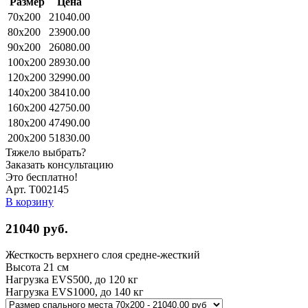
Размер
Цена
70x200
21040.00
80x200
23900.00
90x200
26080.00
100x200
28930.00
120x200
32990.00
140x200
38410.00
160x200
42750.00
180x200
47490.00
200x200
51830.00
Тяжело выбрать?
Заказать консультацию
Это бесплатно!
Арт. Т002145
В корзину
21040
руб.
Жесткость верхнего слоя
средне-жесткий
Высота
21 см
Нагрузка EVS500, до
120 кг
Нагрузка EVS1000, до
140 кг