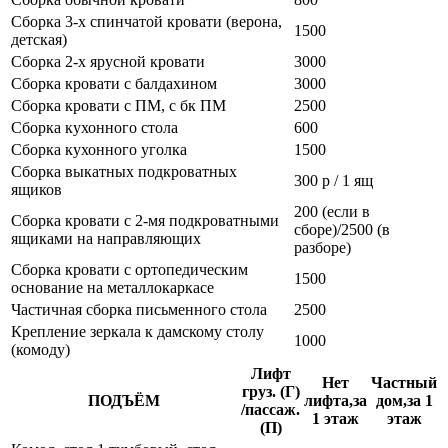
Сборка 3-х спинчатой кровати (верона,
1500
детская)
Сборка 2-х ярусной кровати
3000
Сборка кровати с балдахином
3000
Сборка кровати с ПМ, с бк ПМ
2500
Сборка кухонного стола
600
Сборка кухонного уголка
1500
Сборка выкатных подкроватных
300 р / 1 ящ
ящиков
200 (если в
Сборка кровати с 2-мя подкроватными
сборе)/2500 (в
ящиками на направляющих
разборе)
Сборка кровати с ортопедическим
1500
основание на металлокаркасе
Частичная сборка письменного стола
2500
Крепление зеркала к дамскому столу
1000
(комоду)
Лифт
Нет
Частный
груз. (Г)
ПОДЪЁМ
лифта,за
дом,за 1
/пассаж.
1 этаж
этаж
(П)