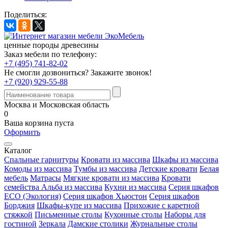
Поделиться:
ценные породы древесины
Заказ мебели по телефону:
+7 (495) 741-82-02
Не смогли дозвониться?
Закажите звонок!
+7 (920) 929-55-88
Москва и Московская область
0
Ваша корзина пуста
Оформить
Каталог
Спальные гарнитуры
Кровати из массива
Шкафы из массива
Комоды из массива
Тумбы из массива
Детские кровати
Белая
мебель
Матрасы
Мягкие кровати из массива
Кровати
семейства Альба из массива
Кухни из массива
Серия шкафов
ECO (Экология)
Серия шкафов Хьюстон
Серия шкафов
Борджия
Шкафы-купе из массива
Прихожие с каретной
стяжкой
Письменные столы
Кухонные столы
Наборы для
гостиной
Зеркала
Дамские столики
Журнальные столы