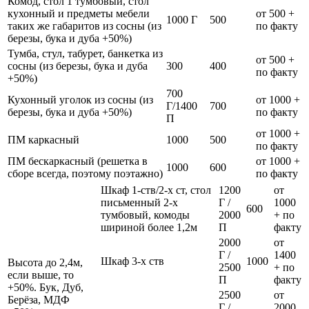
Комод, стол 1 тумбовый, стол
кухонный и предметы мебели
от 500 +
1000 Г
500
таких же габаритов из сосны (из
по факту
березы, бука и дуба +50%)
Тумба, стул, табурет, банкетка из
от 500 +
сосны (из березы, бука и дуба
300
400
по факту
+50%)
700
Кухонный уголок из сосны (из
от 1000 +
Г/1400
700
березы, бука и дуба +50%)
по факту
П
от 1000 +
ПМ каркасный
1000
500
по факту
ПМ бескаркасный (решетка в
от 1000 +
1000
600
сборе всегда, поэтому поэтажно)
по факту
Шкаф 1-ств/2-х ст, стол
1200
от
письменный 2-х
Г /
1000
600
тумбовый, комоды
2000
+ по
шириной более 1,2м
П
факту
2000
от
Г /
1400
Шкаф 3-х ств
1000
Высота до 2,4м,
2500
+ по
если выше, то
П
факту
+50%. Бук, Дуб,
2500
от
Берёза, МДФ
Г /
2000