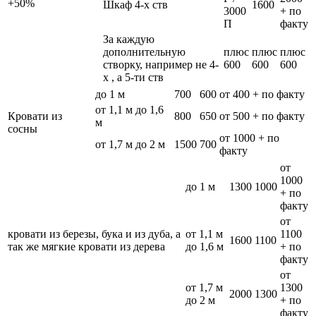
+50%
Шкаф 4-х ств
1600
3000
+ по
П
факту
За каждую
дополнительную
плюс
плюс
плюс
створку, например не 4-
600
600
600
х , а 5-ти ств
до 1 м
700
600
от 400 + по факту
от 1,1 м до 1,6
Кровати из
800
650
от 500 + по факту
м
сосны
от 1000 + по
от 1,7 м до 2 м
1500
700
факту
от
1000
до 1 м
1300
1000
+ по
факту
от
кровати из березы, бука и из дуба, а
от 1,1 м
1100
1600
1100
так же мягкие кровати из дерева
до 1,6 м
+ по
факту
от
от 1,7 м
1300
2000
1300
до 2 м
+ по
факту