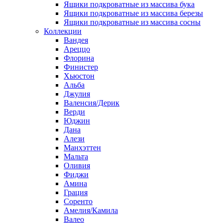
Ящики подкроватные из массива бука
Ящики подкроватные из массива березы
Ящики подкроватные из массива сосны
Коллекции
Вандея
Ареццо
Флорина
Финистер
Хьюстон
Альба
Джулия
Валенсия/Дерик
Верди
Юджин
Дана
Алези
Манхэттен
Мальта
Оливия
Фиджи
Амина
Грация
Соренто
Амелия/Камила
Валео