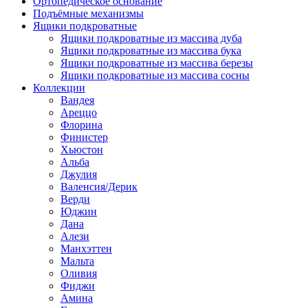
Ортопедическое основание
Подъёмные механизмы
Ящики подкроватные
Ящики подкроватные из массива дуба
Ящики подкроватные из массива бука
Ящики подкроватные из массива березы
Ящики подкроватные из массива сосны
Коллекции
Вандея
Ареццо
Флорина
Финистер
Хьюстон
Альба
Джулия
Валенсия/Дерик
Верди
Юджин
Дана
Алези
Манхэттен
Мальта
Оливия
Фиджи
Амина