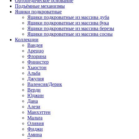
Ортопедическое основание
Подъёмные механизмы
Ящики подкроватные
Ящики подкроватные из массива дуба
Ящики подкроватные из массива бука
Ящики подкроватные из массива березы
Ящики подкроватные из массива сосны
Коллекции
Вандея
Ареццо
Флорина
Финистер
Хьюстон
Альба
Джулия
Валенсия/Дерик
Верди
Юджин
Дана
Алези
Манхэттен
Мальта
Оливия
Фиджи
Амина