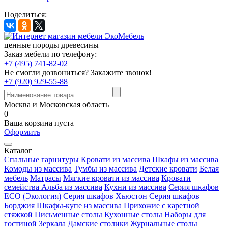
Поделиться:
ценные породы древесины
Заказ мебели по телефону:
+7 (495) 741-82-02
Не смогли дозвониться?
Закажите звонок!
+7 (920) 929-55-88
Москва и Московская область
0
Ваша корзина пуста
Оформить
Каталог
Спальные гарнитуры
Кровати из массива
Шкафы из массива
Комоды из массива
Тумбы из массива
Детские кровати
Белая
мебель
Матрасы
Мягкие кровати из массива
Кровати
семейства Альба из массива
Кухни из массива
Серия шкафов
ECO (Экология)
Серия шкафов Хьюстон
Серия шкафов
Борджия
Шкафы-купе из массива
Прихожие с каретной
стяжкой
Письменные столы
Кухонные столы
Наборы для
гостиной
Зеркала
Дамские столики
Журнальные столы