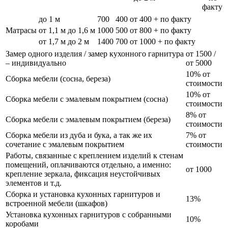
факту
до 1 м
700
400
от 400 + по факту
Матрасы
от 1,1 м до 1,6 м
1000
500
от 800 + по факту
от 1,7 м до 2 м
1400
700
от 1000 + по факту
Замер одного изделия / замер кухонного гарнитура
от 1500 /
– индивидуально
от 5000
10% от
Сборка мебели (сосна, береза)
стоимости
10% от
Сборка мебели с эмалевым покрытием (сосна)
стоимости
8% от
Сборка мебели с эмалевым покрытием (береза)
стоимости
Сборка мебели из дуба и бука, а так же их
7% от
сочетание с эмалевым покрытием
стоимости
Работы, связанные с креплением изделий к стенам
помещений, оплачиваются отдельно, а именно:
от 1000
крепление зеркала, фиксация неустойчивых
элементов и т.д.
Сборка и установка кухонных гарнитуров и
13%
встроенной мебели (шкафов)
Установка кухонных гарнитуров с собранными
10%
коробами