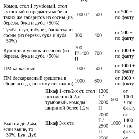
Комод, стол 1 тумбовый, стол
кухонный и предметы мебели
от 500 +
1000 Г
500
таких же габаритов из сосны (из
по факту
березы, бука и дуба +50%)
Тумба, стул, табурет, банкетка из
от 500 +
сосны (из березы, бука и дуба
300
400
по факту
+50%)
700
Кухонный уголок из сосны (из
от 1000 +
Г/1400
700
березы, бука и дуба +50%)
по факту
П
от 1000 +
ПМ каркасный
1000
500
по факту
ПМ бескаркасный (решетка в
от 1000 +
1000
600
сборе всегда, поэтому поэтажно)
по факту
Шкаф 1-ств/2-х ст, стол
1200
от
письменный 2-х
Г /
1000
600
тумбовый, комоды
2000
+ по
шириной более 1,2м
П
факту
2000
от
Г /
1400
Шкаф 3-х ств
1000
Высота до 2,4м,
2500
+ по
если выше, то
П
факту
+50%. Бук, Дуб,
2500
от