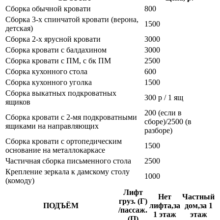
Сборка обычной кровати
800
Сборка 3-х спинчатой кровати (верона,
1500
детская)
Сборка 2-х ярусной кровати
3000
Сборка кровати с балдахином
3000
Сборка кровати с ПМ, с бк ПМ
2500
Сборка кухонного стола
600
Сборка кухонного уголка
1500
Сборка выкатных подкроватных
300 р / 1 ящ
ящиков
200 (если в
Сборка кровати с 2-мя подкроватными
сборе)/2500 (в
ящиками на направляющих
разборе)
Сборка кровати с ортопедическим
1500
основание на металлокаркасе
Частичная сборка письменного стола
2500
Крепление зеркала к дамскому столу
1000
(комоду)
Лифт
Нет
Частный
груз. (Г)
ПОДЪЁМ
лифта,за
дом,за 1
/пассаж.
1 этаж
этаж
(П)