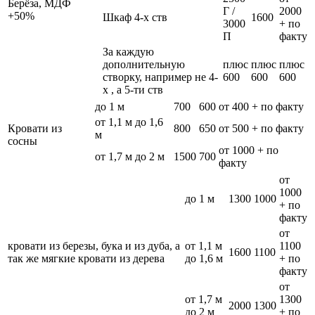
Берёза, МДФ
Г /
2000
+50%
Шкаф 4-х ств
1600
3000
+ по
П
факту
За каждую
дополнительную
плюс
плюс
плюс
створку, например не 4-
600
600
600
х , а 5-ти ств
до 1 м
700
600
от 400 + по факту
от 1,1 м до 1,6
Кровати из
800
650
от 500 + по факту
м
сосны
от 1000 + по
от 1,7 м до 2 м
1500
700
факту
от
1000
до 1 м
1300
1000
+ по
факту
от
кровати из березы, бука и из дуба, а
от 1,1 м
1100
1600
1100
так же мягкие кровати из дерева
до 1,6 м
+ по
факту
от
от 1,7 м
1300
2000
1300
до 2 м
+ по