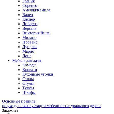
Грация
Соренто
Амелия/Камила
Валео
Каспер
Либерти
Версаль
Виктория/Лина
Милано
Прованс
Луиджи
Марио
Лонг
Мебель для дачи
Комоды
Кровати
Кухонные уголки
Столы
Стулья
Тумбы
Шкафы
Основные правила
по уходу и эксплуатации мебели из натурального дерева
Закажите