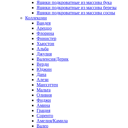
Ящики подкроватные из массива бука
Ящики подкроватные из массива березы
Ящики подкроватные из массива сосны
Коллекции
Вандея
Ареццо
Флорина
Финистер
Хьюстон
Альба
Джулия
Валенсия/Дерик
Верди
Юджин
Дана
Алези
Манхэттен
Мальта
Оливия
Фиджи
Амина
Грация
Соренто
Амелия/Камила
Валео