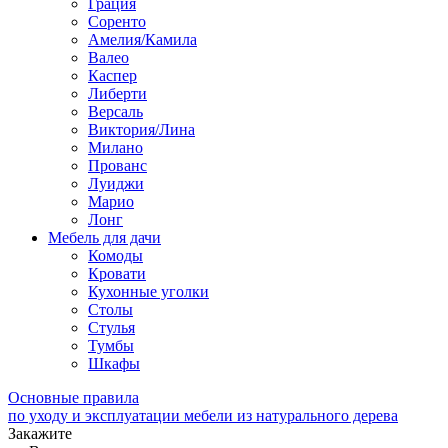
Грация
Соренто
Амелия/Камила
Валео
Каспер
Либерти
Версаль
Виктория/Лина
Милано
Прованс
Луиджи
Марио
Лонг
Мебель для дачи
Комоды
Кровати
Кухонные уголки
Столы
Стулья
Тумбы
Шкафы
Основные правила
по уходу и эксплуатации мебели из натурального дерева
Закажите