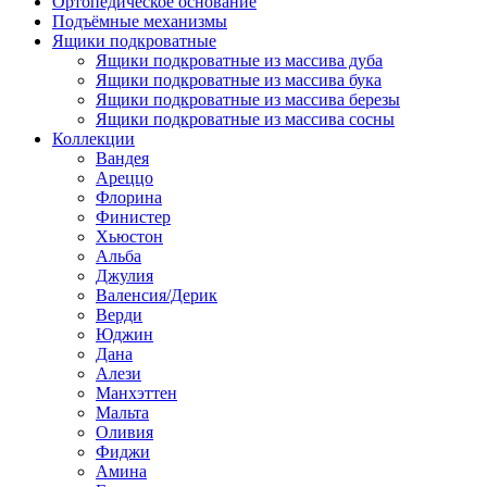
Ортопедическое основание
Подъёмные механизмы
Ящики подкроватные
Ящики подкроватные из массива дуба
Ящики подкроватные из массива бука
Ящики подкроватные из массива березы
Ящики подкроватные из массива сосны
Коллекции
Вандея
Ареццо
Флорина
Финистер
Хьюстон
Альба
Джулия
Валенсия/Дерик
Верди
Юджин
Дана
Алези
Манхэттен
Мальта
Оливия
Фиджи
Амина