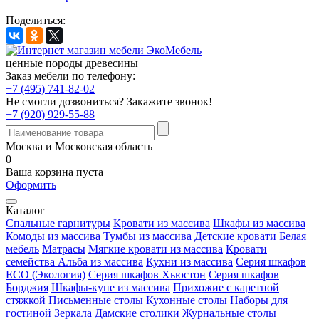
Поделиться:
ценные породы древесины
Заказ мебели по телефону:
+7 (495) 741-82-02
Не смогли дозвониться?
Закажите звонок!
+7 (920) 929-55-88
Москва и Московская область
0
Ваша корзина пуста
Оформить
Каталог
Спальные гарнитуры
Кровати из массива
Шкафы из массива
Комоды из массива
Тумбы из массива
Детские кровати
Белая
мебель
Матрасы
Мягкие кровати из массива
Кровати
семейства Альба из массива
Кухни из массива
Серия шкафов
ECO (Экология)
Серия шкафов Хьюстон
Серия шкафов
Борджия
Шкафы-купе из массива
Прихожие с каретной
стяжкой
Письменные столы
Кухонные столы
Наборы для
гостиной
Зеркала
Дамские столики
Журнальные столы