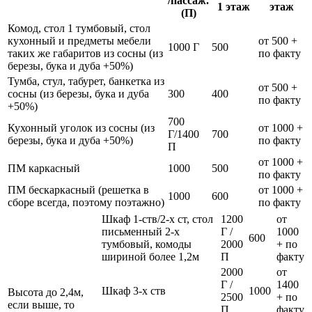
/пассаж.
1 этаж
этаж
(П)
Комод, стол 1 тумбовый, стол
кухонный и предметы мебели
от 500 +
1000 Г
500
таких же габаритов из сосны (из
по факту
березы, бука и дуба +50%)
Тумба, стул, табурет, банкетка из
от 500 +
сосны (из березы, бука и дуба
300
400
по факту
+50%)
700
Кухонный уголок из сосны (из
от 1000 +
Г/1400
700
березы, бука и дуба +50%)
по факту
П
от 1000 +
ПМ каркасный
1000
500
по факту
ПМ бескаркасный (решетка в
от 1000 +
1000
600
сборе всегда, поэтому поэтажно)
по факту
Шкаф 1-ств/2-х ст, стол
1200
от
письменный 2-х
Г /
1000
600
тумбовый, комоды
2000
+ по
шириной более 1,2м
П
факту
2000
от
Г /
1400
Шкаф 3-х ств
1000
Высота до 2,4м,
2500
+ по
если выше, то
П
факту