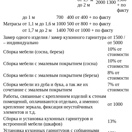
2000
1300
до 2 м
+ по
факту
до 1 м
700
400
от 400 + по факту
Матрасы
от 1,1 м до 1,6 м
1000
500
от 800 + по факту
от 1,7 м до 2 м
1400
700
от 1000 + по факту
Замер одного изделия / замер кухонного гарнитура
от 1500 /
– индивидуально
от 5000
10% от
Сборка мебели (сосна, береза)
стоимости
10% от
Сборка мебели с эмалевым покрытием (сосна)
стоимости
8% от
Сборка мебели с эмалевым покрытием (береза)
стоимости
Сборка мебели из дуба и бука, а так же их
7% от
сочетание с эмалевым покрытием
стоимости
Работы, связанные с креплением изделий к стенам
помещений, оплачиваются отдельно, а именно:
от 1000
крепление зеркала, фиксация неустойчивых
элементов и т.д.
Сборка и установка кухонных гарнитуров и
13%
встроенной мебели (шкафов)
Установка кухонных гарнитуров с собранными