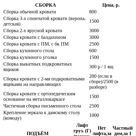
СБОРКА
Цена, р.
Сборка обычной кровати
800
Сборка 3-х спинчатой кровати (верона,
1500
детская)
Сборка 2-х ярусной кровати
3000
Сборка кровати с балдахином
3000
Сборка кровати с ПМ, с бк ПМ
2500
Сборка кухонного стола
600
Сборка кухонного уголка
1500
Сборка выкатных подкроватных
300 р / 1 ящ
ящиков
200 (если в
Сборка кровати с 2-мя подкроватными
сборе)/2500 (в
ящиками на направляющих
разборе)
Сборка кровати с ортопедическим
1500
основание на металлокаркасе
Частичная сборка письменного стола
2500
Крепление зеркала к дамскому столу
1000
(комоду)
Лифт
Нет
Частный
груз. (Г)
ПОДЪЁМ
лифта,за
дом,за 1