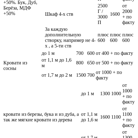
+50%. Бук, Дуб,
2500
от
Берёза, МДФ
Г /
2000
+50%
Шкаф 4-х ств
1600
3000
+ по
П
факту
За каждую
дополнительную
плюс
плюс
плюс
створку, например не 4-
600
600
600
х , а 5-ти ств
до 1 м
700
600
от 400 + по факту
от 1,1 м до 1,6
Кровати из
800
650
от 500 + по факту
м
сосны
от 1000 + по
от 1,7 м до 2 м
1500
700
факту
от
1000
до 1 м
1300
1000
+ по
факту
от
кровати из березы, бука и из дуба, а
от 1,1 м
1100
1600
1100
так же мягкие кровати из дерева
до 1,6 м
+ по
факту
от
от 1,7 м
1300