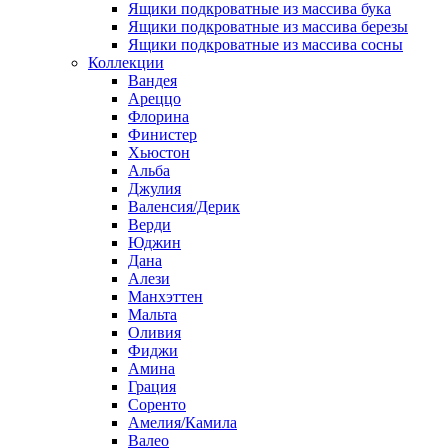
Ящики подкроватные из массива бука
Ящики подкроватные из массива березы
Ящики подкроватные из массива сосны
Коллекции
Вандея
Ареццо
Флорина
Финистер
Хьюстон
Альба
Джулия
Валенсия/Дерик
Верди
Юджин
Дана
Алези
Манхэттен
Мальта
Оливия
Фиджи
Амина
Грация
Соренто
Амелия/Камила
Валео